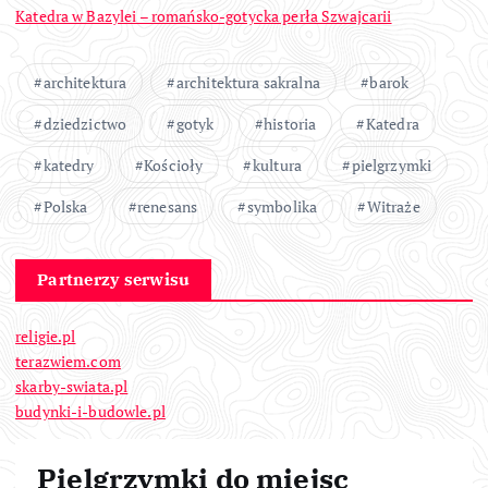
Katedra w Bazylei – romańsko-gotycka perła Szwajcarii
architektura
architektura sakralna
barok
dziedzictwo
gotyk
historia
Katedra
katedry
Kościoły
kultura
pielgrzymki
Polska
renesans
symbolika
Witraże
Partnerzy serwisu
religie.pl
terazwiem.com
skarby-swiata.pl
budynki-i-budowle.pl
Pielgrzymki do miejsc