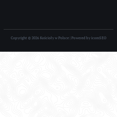
Copyright © 2026 Kościoły w Polsce | Powered by icomSEO