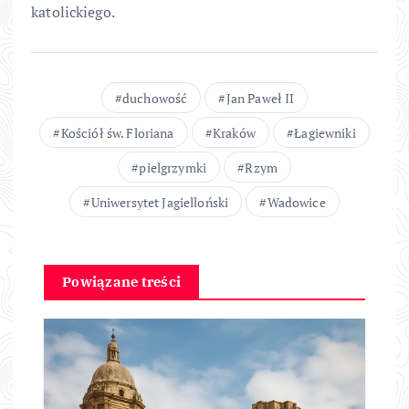
katolickiego.
duchowość
Jan Paweł II
Kościół św. Floriana
Kraków
Łagiewniki
pielgrzymki
Rzym
Uniwersytet Jagielloński
Wadowice
Powiązane treści