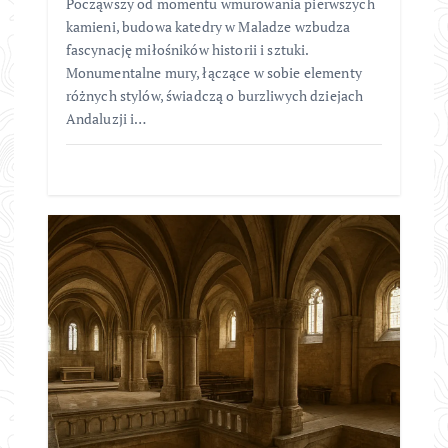
Począwszy od momentu wmurowania pierwszych
kamieni, budowa katedry w Maladze wzbudza
fascynację miłośników historii i sztuki.
Monumentalne mury, łączące w sobie elementy
różnych stylów, świadczą o burzliwych dziejach
Andaluzji i…