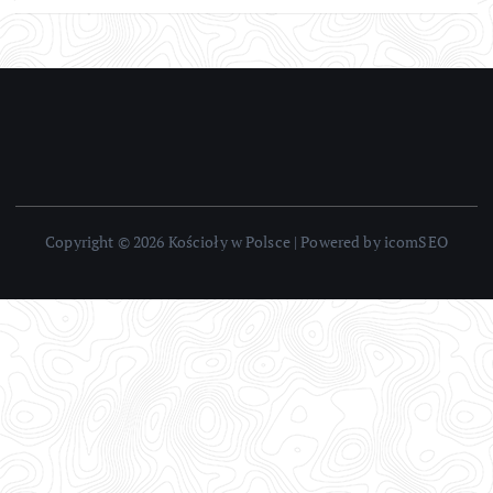
Copyright © 2026 Kościoły w Polsce | Powered by icomSEO