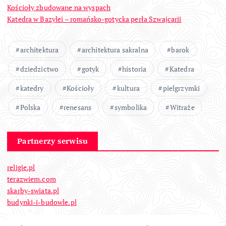
Kościoły zbudowane na wyspach
Katedra w Bazylei – romańsko-gotycka perła Szwajcarii
architektura
architektura sakralna
barok
dziedzictwo
gotyk
historia
Katedra
katedry
Kościoły
kultura
pielgrzymki
Polska
renesans
symbolika
Witraże
Partnerzy serwisu
religie.pl
terazwiem.com
skarby-swiata.pl
budynki-i-budowle.pl