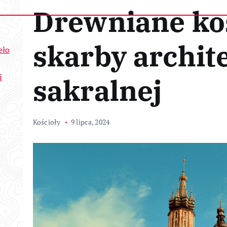
Drewniane koś
skarby archit
eło
i
sakralnej
Kościoły
9 lipca, 2024