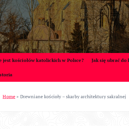
le jest kościołów katolickich w Polsce?
Jak się ubrać do
storia
Home
»
Drewniane kościoły – skarby architektury sakralnej