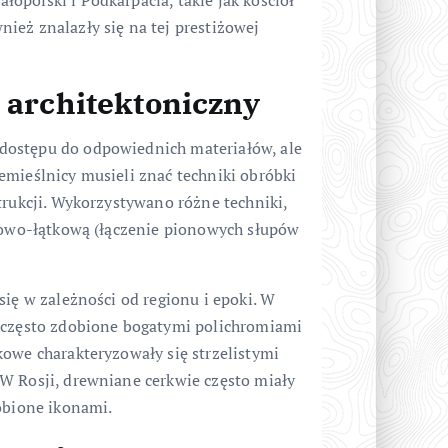
ież znalazły się na tej prestiżowej
l architektoniczny
dostępu do odpowiednich materiałów, ale
emieślnicy musieli znać techniki obróbki
trukcji. Wykorzystywano różne techniki,
ikowo-łątkową (łączenie pionowych słupów
się w zależności od regionu i epoki. W
, często zdobione bogatymi polichromiami
kowe charakteryzowały się strzelistymi
W Rosji, drewniane cerkwie często miały
obione ikonami.