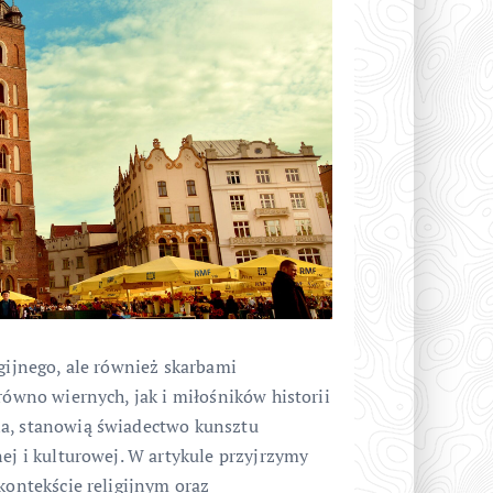
igijnego, ale również skarbami
równo wiernych, jak i miłośników historii
na, stanowią świadectwo kunsztu
nej i kulturowej. W artykule przyjrzymy
kontekście religijnym oraz