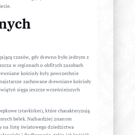
iecie.
anych
ęgającą czasów, gdy drewno było jednym z
zcza w regionach o obfitych zasobach
drewniane kościoły były powszechnie
 najstarsze zachowane drewniane kościoły
świątyń sięga jeszcze wcześniejszych
epkowe (stavkirker), które charakteryzują
iomych belek. Najbardziej znanym
y na listę światowego dziedzictwa
opolski i Podkarpacia, takie jak kościół