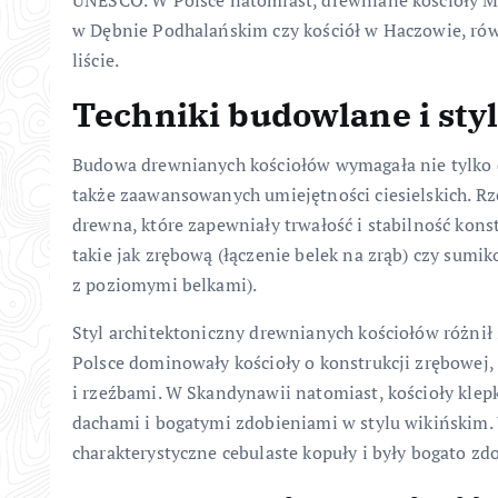
w Dębnie Podhalańskim czy kościół w Haczowie, równ
liście.
Techniki budowlane i sty
Budowa drewnianych kościołów wymagała nie tylko 
także zaawansowanych umiejętności ciesielskich. Rz
drewna, które zapewniały trwałość i stabilność kons
takie jak zrębową (łączenie belek na zrąb) czy sum
z poziomymi belkami).
Styl architektoniczny drewnianych kościołów różnił 
Polsce dominowały kościoły o konstrukcji zrębowej
i rzeźbami. W Skandynawii natomiast, kościoły klep
dachami i bogatymi zdobieniami w stylu wikińskim. 
charakterystyczne cebulaste kopuły i były bogato zd