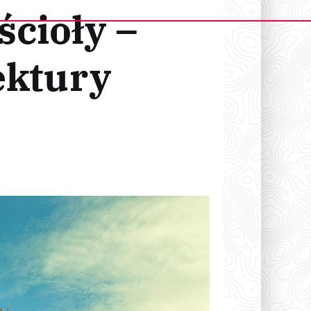
cioły –
ektury