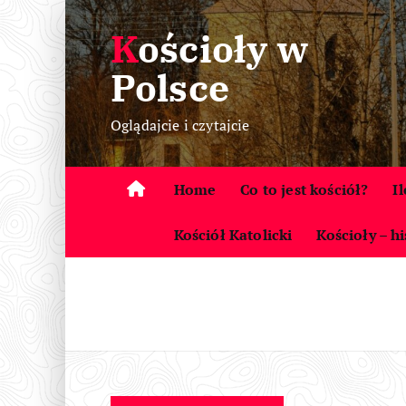
S
Kościoły w
k
i
Polsce
p
t
Oglądajcie i czytajcie
o
c
o
Home
Co to jest kościół?
I
n
t
Kościół Katolicki
Kościoły – hi
e
n
t