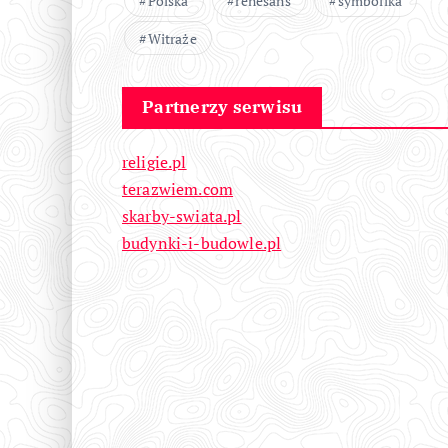
Polska
renesans
symbolika
Witraże
Partnerzy serwisu
religie.pl
terazwiem.com
skarby-swiata.pl
budynki-i-budowle.pl