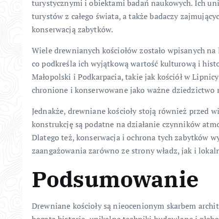
turystycznymi i obiektami badań naukowych. Ich unik
turystów z całego świata, a także badaczy zajmujących
konserwacją zabytków.
Wiele drewnianych kościołów zostało wpisanych na
co podkreśla ich wyjątkową wartość kulturową i hist
Małopolski i Podkarpacia, takie jak kościół w Lipni
chronione i konserwowane jako ważne dziedzictwo
Jednakże, drewniane kościoły stoją również przed 
konstrukcję są podatne na działanie czynników atmo
Dlatego też, konserwacja i ochrona tych zabytków w
zaangażowania zarówno ze strony władz, jak i lokal
Podsumowanie
Drewniane kościoły są nieocenionym skarbem architek
bogatą historię, unikalne techniki budowlane i głębo