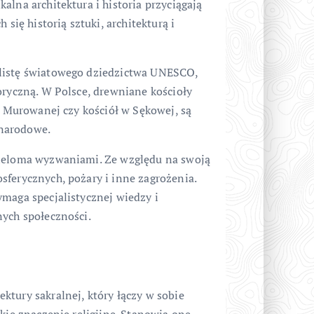
alna architektura i historia przyciągają
 się historią sztuki, architekturą i
 listę światowego dziedzictwa UNESCO,
oryczną. W Polsce, drewniane kościoły
cy Murowanej czy kościół w Sękowej, są
 narodowe.
wieloma wyzwaniami. Ze względu na swoją
sferycznych, pożary i inne zagrożenia.
ymaga specjalistycznej wiedzy i
nych społeczności.
tury sakralnej, który łączy w sobie
kie znaczenie religijne. Stanowią one