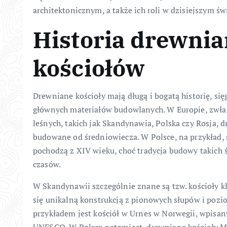
architektonicznym, a także ich roli w dzisiejszym św
Historia drewni
kościołów
Drewniane kościoły mają długą i bogatą historię, si
głównych materiałów budowlanych. W Europie, zwłas
leśnych, takich jak Skandynawia, Polska czy Rosja, 
budowane od średniowiecza. W Polsce, na przykład,
pochodzą z XIV wieku, choć tradycja budowy takich 
czasów.
W Skandynawii szczególnie znane są tzw. kościoły kl
się unikalną konstrukcją z pionowych słupów i poz
przykładem jest kościół w Urnes w Norwegii, wpisan
UNESCO. W Polsce natomiast, drewniane kościoły Mał