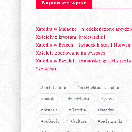
Najnowsze wpisy
Katedra w Maladze – niedokończone arcydzi
Kościoły z kryptami królewskimi
Katedra w Bergen – świadek historii Norwegi
Kościoły zbudowane na wyspach
Katedra w Bazylei – romańsko-gotycka perła
Szwajcarii
architektura
architektura sakralna
barok
dziedzictwo
gotyk
historia
Katedra
katedry
Kościoły
kultura
pielgrzymki