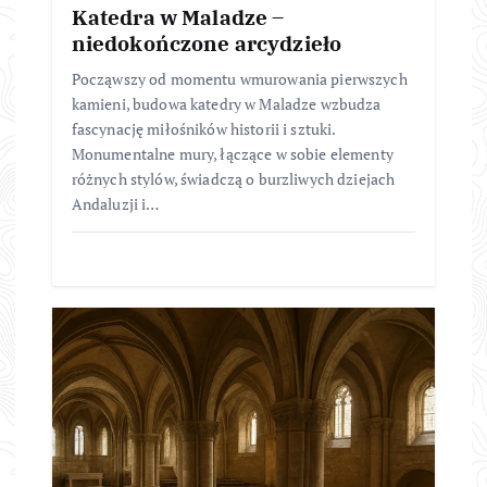
Katedra w Maladze –
niedokończone arcydzieło
Począwszy od momentu wmurowania pierwszych
kamieni, budowa katedry w Maladze wzbudza
fascynację miłośników historii i sztuki.
Monumentalne mury, łączące w sobie elementy
różnych stylów, świadczą o burzliwych dziejach
Andaluzji i…