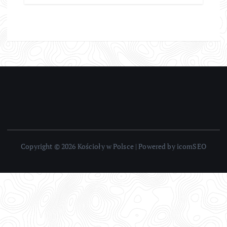
Copyright © 2026 Kościoły w Polsce | Powered by icomSEO