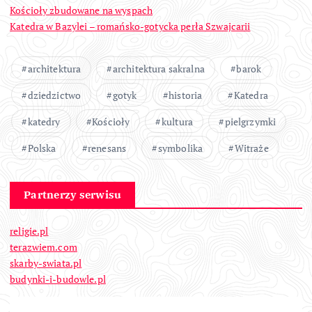
Kościoły zbudowane na wyspach
Katedra w Bazylei – romańsko-gotycka perła Szwajcarii
architektura
architektura sakralna
barok
dziedzictwo
gotyk
historia
Katedra
katedry
Kościoły
kultura
pielgrzymki
Polska
renesans
symbolika
Witraże
Partnerzy serwisu
religie.pl
terazwiem.com
skarby-swiata.pl
budynki-i-budowle.pl