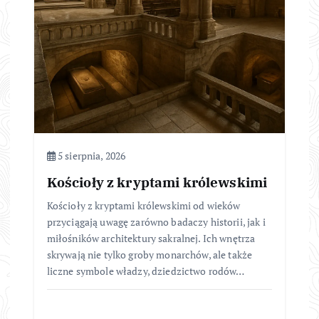
5 sierpnia, 2026
Kościoły z kryptami królewskimi
Kościoły z kryptami królewskimi od wieków
przyciągają uwagę zarówno badaczy historii, jak i
miłośników architektury sakralnej. Ich wnętrza
skrywają nie tylko groby monarchów, ale także
liczne symbole władzy, dziedzictwo rodów…