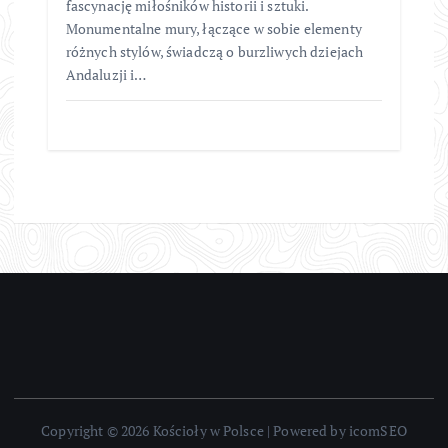
fascynację miłośników historii i sztuki.
Monumentalne mury, łączące w sobie elementy
różnych stylów, świadczą o burzliwych dziejach
Andaluzji i…
Copyright © 2026 Kościoły w Polsce | Powered by icomSEO