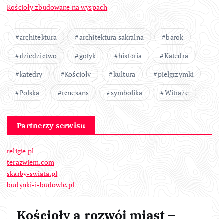
Kościoły zbudowane na wyspach
architektura
architektura sakralna
barok
dziedzictwo
gotyk
historia
Katedra
katedry
Kościoły
kultura
pielgrzymki
Polska
renesans
symbolika
Witraże
Partnerzy serwisu
religie.pl
terazwiem.com
skarby-swiata.pl
budynki-i-budowle.pl
Kościoły a rozwój miast –