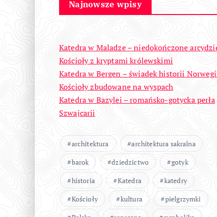
Najnowsze wpisy
Katedra w Maladze – niedokończone arcydzi
Kościoły z kryptami królewskimi
Katedra w Bergen – świadek historii Norwegi
Kościoły zbudowane na wyspach
Katedra w Bazylei – romańsko-gotycka perła
Szwajcarii
architektura
architektura sakralna
barok
dziedzictwo
gotyk
historia
Katedra
katedry
Kościoły
kultura
pielgrzymki