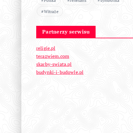
Polska
renesans
symbolika
Witraże
Partnerzy serwisu
religie.pl
terazwiem.com
skarby-swiata.pl
budynki-i-budowle.pl