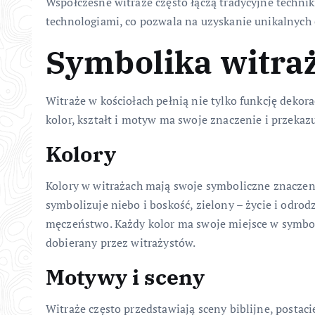
Współczesne witraże często łączą tradycyjne techni
technologiami, co pozwala na uzyskanie unikalnych
Symbolika witra
Witraże w kościołach pełnią nie tylko funkcję dekor
kolor, kształt i motyw ma swoje znaczenie i przekazuj
Kolory
Kolory w witrażach mają swoje symboliczne znaczenie
symbolizuje niebo i boskość, zielony – życie i odrod
męczeństwo. Każdy kolor ma swoje miejsce w symbolic
dobierany przez witrażystów.
Motywy i sceny
Witraże często przedstawiają sceny biblijne, postac