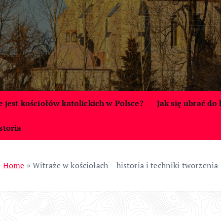
le jest kościołów katolickich w Polsce?
Jak się ubrać do
storia
Home
»
Witraże w kościołach – historia i techniki tworzenia