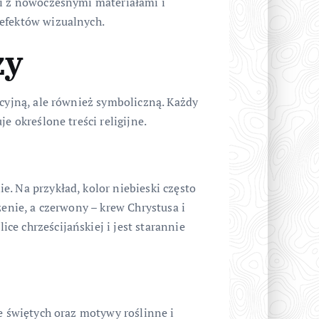
ki z nowoczesnymi materiałami i
 efektów wizualnych.
ży
acyjną, ale również symboliczną. Każdy
e określone treści religijne.
. Na przykład, kolor niebieski często
zenie, a czerwony – krew Chrystusa i
e chrześcijańskiej i jest starannie
ie świętych oraz motywy roślinne i