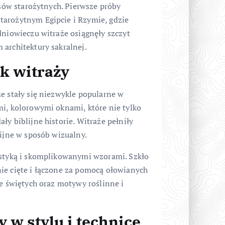
asów starożytnych. Pierwsze próby
tarożytnym Egipcie i Rzymie, gdzie
dniowieczu witraże osiągnęły szczyt
architektury sakralnej.
ek witraży
e stały się niezwykle popularne w
mi, kolorowymi oknami, które nie tylko
y biblijne historie. Witraże pełniły
gijne w sposób wizualny.
ystyką i skomplikowanymi wzorami. Szkło
ie cięte i łączone za pomocą ołowianych
ie świętych oraz motywy roślinne i
 w stylu i technice