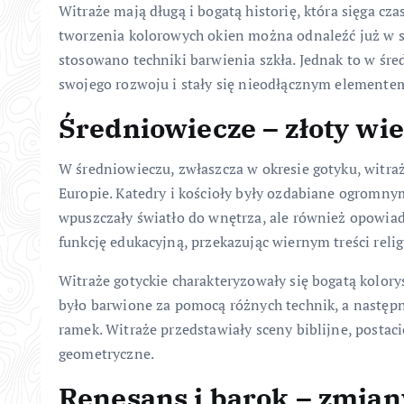
Witraże mają długą i bogatą historię, która sięga cz
tworzenia kolorowych okien można odnaleźć już w s
stosowano techniki barwienia szkła. Jednak to w śre
swojego rozwoju i stały się nieodłącznym elementem 
Średniowiecze – złoty wi
W średniowieczu, zwłaszcza w okresie gotyku, witraż
Europie. Katedry i kościoły były ozdabiane ogromny
wpuszczały światło do wnętrza, ale również opowiadał
funkcję edukacyjną, przekazując wiernym treści reli
Witraże gotyckie charakteryzowały się bogatą kolor
było barwione za pomocą różnych technik, a następn
ramek. Witraże przedstawiały sceny biblijne, postac
geometryczne.
Renesans i barok – zmiany