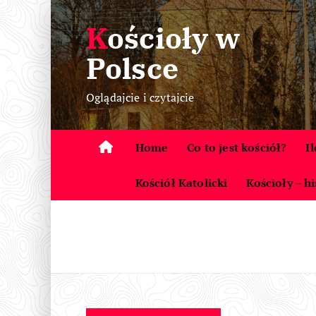
S
Kościoły w
k
i
Polsce
p
t
Oglądajcie i czytajcie
o
c
o
Home
Co to jest kościół?
I
n
t
Kościół Katolicki
Kościoły – hi
e
n
t