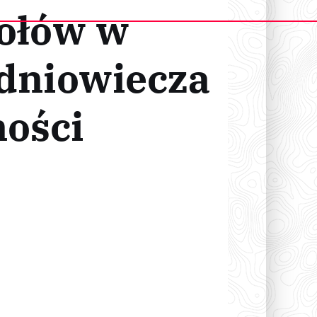
iołów w
edniowiecza
ności