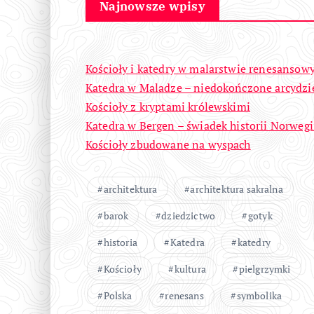
Najnowsze wpisy
Kościoły i katedry w malarstwie renesanso
Katedra w Maladze – niedokończone arcydzi
Kościoły z kryptami królewskimi
Katedra w Bergen – świadek historii Norwegi
Kościoły zbudowane na wyspach
architektura
architektura sakralna
barok
dziedzictwo
gotyk
historia
Katedra
katedry
Kościoły
kultura
pielgrzymki
Polska
renesans
symbolika