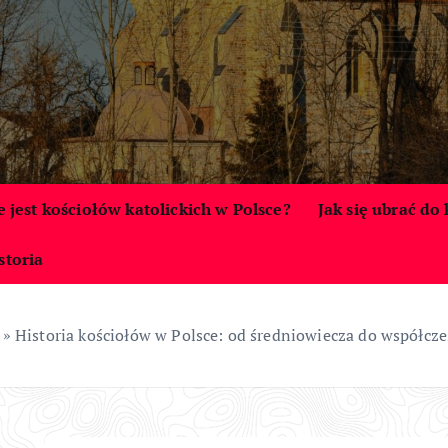
le jest kościołów katolickich w Polsce?
Jak się ubrać do
storia
»
Historia kościołów w Polsce: od średniowiecza do współcze