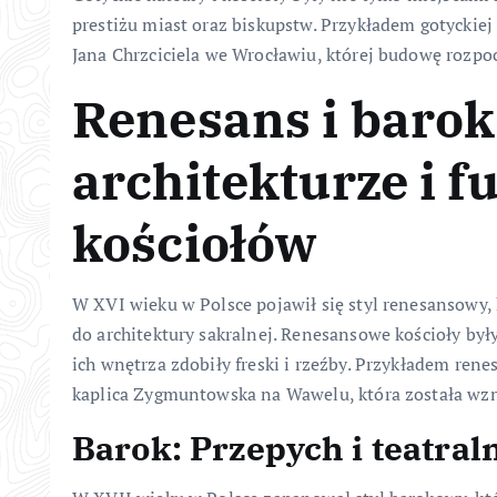
prestiżu miast oraz biskupstw. Przykładem gotyckiej a
Jana Chrzciciela we Wrocławiu, której budowę rozpo
Renesans i baro
architekturze i f
kościołów
W XVI wieku w Polsce pojawił się styl renesansowy, 
do architektury sakralnej. Renesansowe kościoły był
ich wnętrza zdobiły freski i rzeźby. Przykładem rene
kaplica Zygmuntowska na Wawelu, która została wzn
Barok: Przepych i teatral