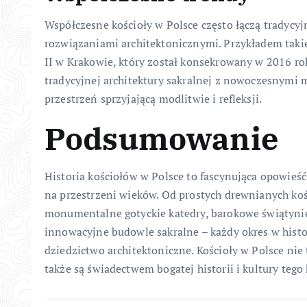
Współczesne kościoły w Polsce często łączą tradyc
rozwiązaniami architektonicznymi. Przykładem takieg
II w Krakowie, który został konsekrowany w 2016 ro
tradycyjnej architektury sakralnej z nowoczesnymi 
przestrzeń sprzyjającą modlitwie i refleksji.
Podsumowanie
Historia kościołów w Polsce to fascynująca opowieść o
na przestrzeni wieków. Od prostych drewnianych ko
monumentalne gotyckie katedry, barokowe świątynie
innowacyjne budowle sakralne – każdy okres w histor
dziedzictwo architektoniczne. Kościoły w Polsce nie t
także są świadectwem bogatej historii i kultury tego 