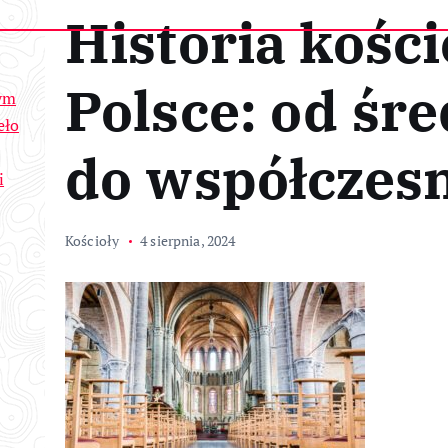
Historia kośc
Polsce: od śr
wym
eło
do współczes
i
Kościoły
4 sierpnia, 2024