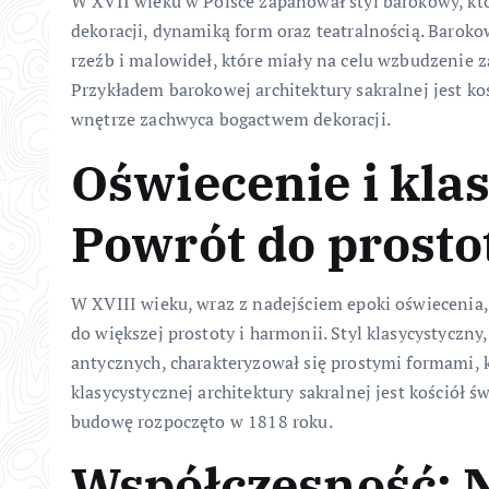
W XVII wieku w Polsce zapanował styl barokowy, kt
dekoracji, dynamiką form oraz teatralnością. Barokow
rzeźb i malowideł, które miały na celu wzbudzenie 
Przykładem barokowej architektury sakralnej jest ko
wnętrze zachwyca bogactwem dekoracji.
Oświecenie i kla
Powrót do prosto
W XVIII wieku, wraz z nadejściem epoki oświecenia, 
do większej prostoty i harmonii. Styl klasycystyczn
antycznych, charakteryzował się prostymi formami
klasycystycznej architektury sakralnej jest kościół 
budowę rozpoczęto w 1818 roku.
Współczesność: 