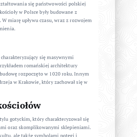
ztałtowania się państwowości polskiej
e kościoły w Polsce były budowane z
na. W miarę upływu czasu, wraz z rozwojem
mienia.
, charakteryzujący się masywnymi
rzykładem romańskiej architektury
j budowę rozpoczęto w 1020 roku. Innym
drzeja w Krakowie, który zachował się w
kościołów
ylu gotyckim, który charakteryzował się
ami oraz skomplikowanymi sklepieniami.
kultu, ale także symbolami potęgi i