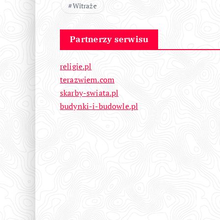
Witraże
Partnerzy serwisu
religie.pl
terazwiem.com
skarby-swiata.pl
budynki-i-budowle.pl