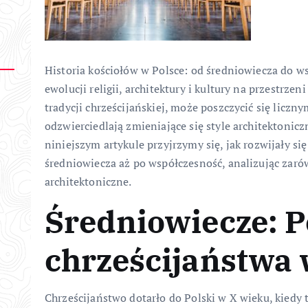
Historia kościołów w Polsce: od średniowiecza do w
ewolucji religii, architektury i kultury na przestrze
tradycji chrześcijańskiej, może poszczycić się liczn
odzwierciedlają zmieniające się style architektonic
niniejszym artykule przyjrzymy się, jak rozwijały si
średniowiecza aż po współczesność, analizując zarów
architektoniczne.
Średniowiecze: P
chrześcijaństwa 
Chrześcijaństwo dotarło do Polski w X wieku, kiedy t