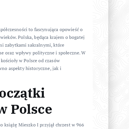
spółczesności to fascynująca opowieść o
ni wieków. Polska, będąca krajem o bogatej
ymi zabytkami sakralnymi, które
zne oraz wpływy polityczne i społeczne. W
ę kościoły w Polsce od czasów
no aspekty historyczne, jak i
oczątki
w Polsce
o książę Mieszko I przyjął chrzest w 966