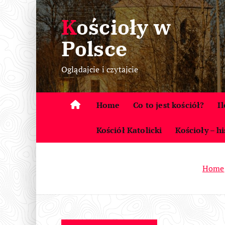
S
Kościoły w
k
i
Polsce
p
t
Oglądajcie i czytajcie
o
c
o
Home
Co to jest kościół?
I
n
t
Kościół Katolicki
Kościoły – hi
e
n
Home
t