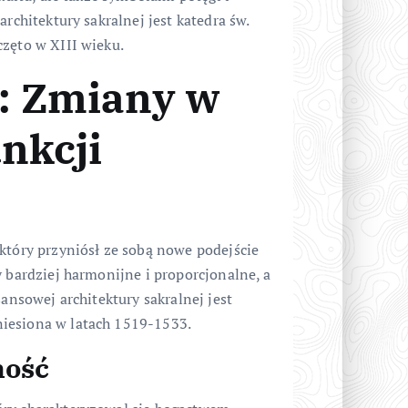
rchitektury sakralnej jest katedra św.
częto w XIII wieku.
k: Zmiany w
unkcji
który przyniósł ze sobą nowe podejście
y bardziej harmonijne i proporcjonalne, a
sansowej architektury sakralnej jest
iesiona w latach 1519-1533.
ność