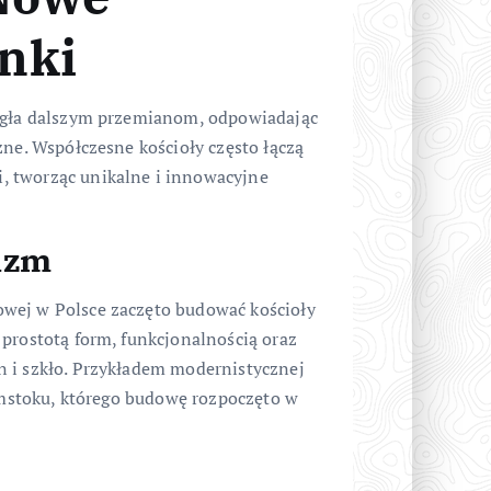
nki
legła dalszym przemianom, odpowiadając
zne. Współczesne kościoły często łączą
, tworząc unikalne i innowacyjne
izm
wej w Polsce zaczęto budować kościoły
 prostotą form, funkcjonalnością oraz
n i szkło. Przykładem modernistycznej
łymstoku, którego budowę rozpoczęto w