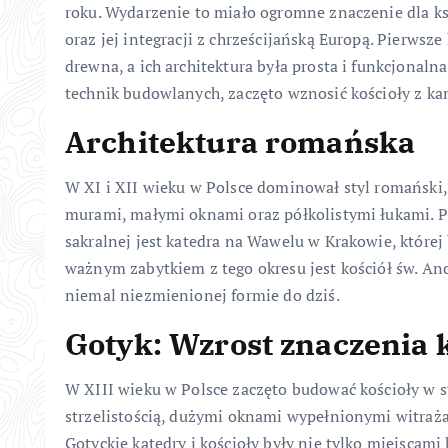
roku. Wydarzenie to miało ogromne znaczenie dla ks
oraz jej integracji z chrześcijańską Europą. Pierwsz
drewna, a ich architektura była prosta i funkcjonal
technik budowlanych, zaczęto wznosić kościoły z ka
Architektura romańska
W XI i XII wieku w Polsce dominował styl romański
murami, małymi oknami oraz półkolistymi łukami. P
sakralnej jest katedra na Wawelu w Krakowie, które
ważnym zabytkiem z tego okresu jest kościół św. An
niemal niezmienionej formie do dziś.
Gotyk: Wzrost znaczenia 
W XIII wieku w Polsce zaczęto budować kościoły w st
strzelistością, dużymi oknami wypełnionymi witraż
Gotyckie katedry i kościoły były nie tylko miejscami 