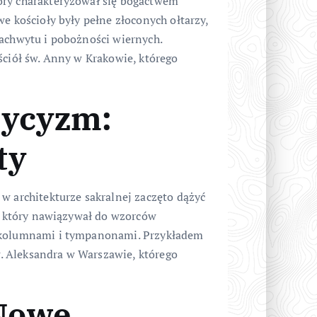
óry charakteryzował się bogactwem
e kościoły były pełne złoconych ołtarzy,
zachwytu i pobożności wiernych.
ściół św. Anny w Krakowie, którego
sycyzm:
ty
w architekturze sakralnej zaczęto dążyć
y, który nawiązywał do wzorców
, kolumnami i tympanonami. Przykładem
św. Aleksandra w Warszawie, którego
Nowe