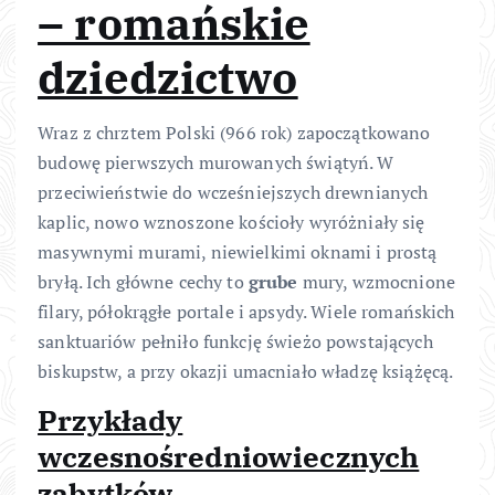
– romańskie
dziedzictwo
Wraz z chrztem Polski (966 rok) zapoczątkowano
budowę pierwszych murowanych świątyń. W
przeciwieństwie do wcześniejszych drewnianych
kaplic, nowo wznoszone kościoły wyróżniały się
masywnymi murami, niewielkimi oknami i prostą
bryłą. Ich główne cechy to
grube
mury, wzmocnione
filary, półokrągłe portale i apsydy. Wiele romańskich
sanktuariów pełniło funkcję świeżo powstających
biskupstw, a przy okazji umacniało władzę książęcą.
Przykłady
wczesnośredniowiecznych
zabytków