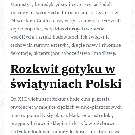
Monastycy benedyktyńscy i cysterscy zakładali
kościoły na wzór zachodnioeuropejski. Cystersi w
Oliwie koło Gdańska czy w Jędrzejowie przyczynili
się do popularyzacji
klasztornych
wzorców
współżycia i sztuki budowlanej. Ich świątynie
cechowała surowa estetyka, długie nawy i skromne
dekoracje, akcentujące nabożeństwo i modlitwę.
Rozkwit gotyku w
świątyniach Polski
Od XIII wieku architektura kościelna przeszła
rewolucję: w miejsce ciężkich winno-płaszczowych
murów pojawiły się okna układane w ostrołuki,
przypory łukowe i sklepienia krzyżowo-żebrowe.
Gotyckie
budowle nabrały lekkości i dostojeństwa,