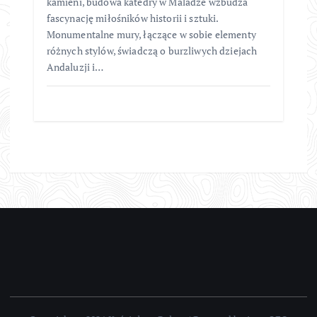
kamieni, budowa katedry w Maladze wzbudza
fascynację miłośników historii i sztuki.
Monumentalne mury, łączące w sobie elementy
różnych stylów, świadczą o burzliwych dziejach
Andaluzji i…