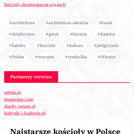
Kościoły zbudowane na wyspach
architektura
architektura sakralna
barok
dziedzictwo
gotyk
historia
Katedra
katedry
Kościoły
kultura
pielgrzymki
Polska
renesans
symbolika
Witraże
Partnerzy serwisu
religie.pl
terazwiem.com
skarby-swiata.pl
budynki-i-budowle.pl
Najstarsze kościoły w Polsce