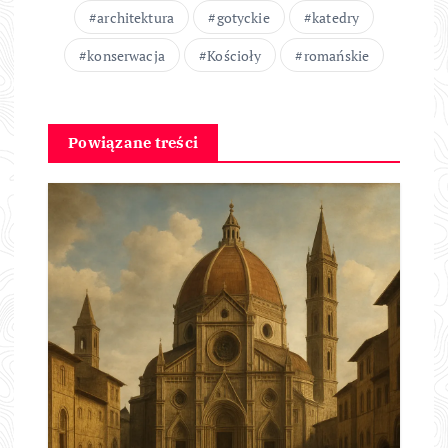
architektura
gotyckie
katedry
konserwacja
Kościoły
romańskie
Powiązane treści