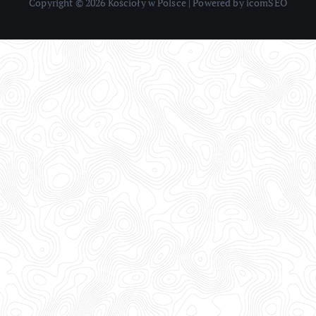
Copyright © 2026 Kościoły w Polsce | Powered by icomSEO