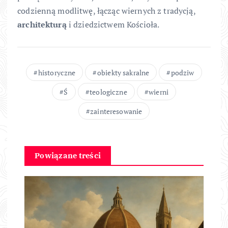
codzienną modlitwę, łącząc wiernych z tradycją,
architekturą
i dziedzictwem Kościoła.
historyczne
obiekty sakralne
podziw
Ś
teologiczne
wierni
zainteresowanie
Powiązane treści