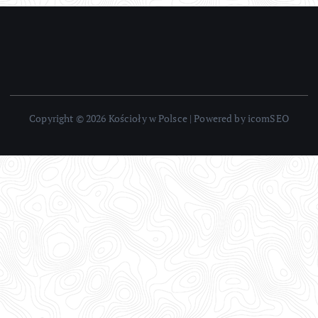
Copyright © 2026 Kościoły w Polsce | Powered by icomSEO