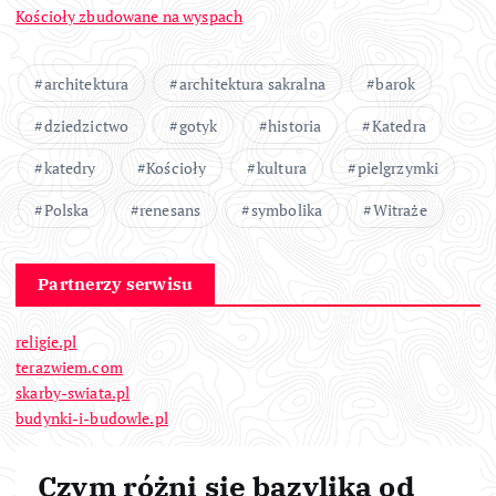
Kościoły zbudowane na wyspach
architektura
architektura sakralna
barok
dziedzictwo
gotyk
historia
Katedra
katedry
Kościoły
kultura
pielgrzymki
Polska
renesans
symbolika
Witraże
Partnerzy serwisu
religie.pl
terazwiem.com
skarby-swiata.pl
budynki-i-budowle.pl
Czym różni się bazylika od