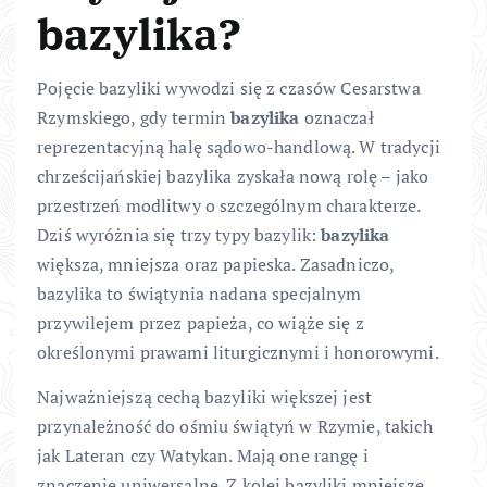
bazylika?
Pojęcie bazyliki wywodzi się z czasów Cesarstwa
Rzymskiego, gdy termin
bazylika
oznaczał
reprezentacyjną halę sądowo-handlową. W tradycji
chrześcijańskiej bazylika zyskała nową rolę – jako
przestrzeń modlitwy o szczególnym charakterze.
Dziś wyróżnia się trzy typy bazylik:
bazylika
większa, mniejsza oraz papieska. Zasadniczo,
bazylika to świątynia nadana specjalnym
przywilejem przez papieża, co wiąże się z
określonymi prawami liturgicznymi i honorowymi.
Najważniejszą cechą bazyliki większej jest
przynależność do ośmiu świątyń w Rzymie, takich
jak Lateran czy Watykan. Mają one rangę i
znaczenie uniwersalne. Z kolei bazyliki mniejsze