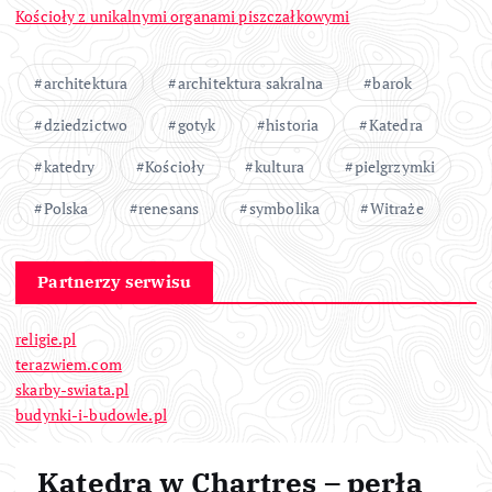
Kościoły z unikalnymi organami piszczałkowymi
architektura
architektura sakralna
barok
dziedzictwo
gotyk
historia
Katedra
katedry
Kościoły
kultura
pielgrzymki
Polska
renesans
symbolika
Witraże
Partnerzy serwisu
religie.pl
terazwiem.com
skarby-swiata.pl
budynki-i-budowle.pl
Katedra w Chartres – perła