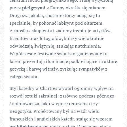
przez
pielgrzymi
z Europy określa się mianem
Drogi św. Jakuba, choć niektórzy udają się tu
specjalnie, by pokonać labirynt pod ołtarzem.
Atmosfera skupienia i zadumy inspiruje artystów,
literatów oraz fotografów, którzy wielokrotnie
odwiedzają świątynię, szukając natchnienia.
Współczesne festiwale światła organizowane tu
latem prezentują iluminacje podkreślające strukturę
gotycką i barwę witraży, zyskując sympatyków z
całego świata.
Styl katedry w Chartres wywarł ogromny wpływ na
rozwój sztuki sakralnej: zarówno podczas późnego
średniowiecza, jak i w epoce renesansu czy
neogotyku. Projektowany był na wzór wielu
francuskich i angielskich katedr, stając się wzorem
architektura
lnego mistrzostwa. Dzisiaj wizyta w