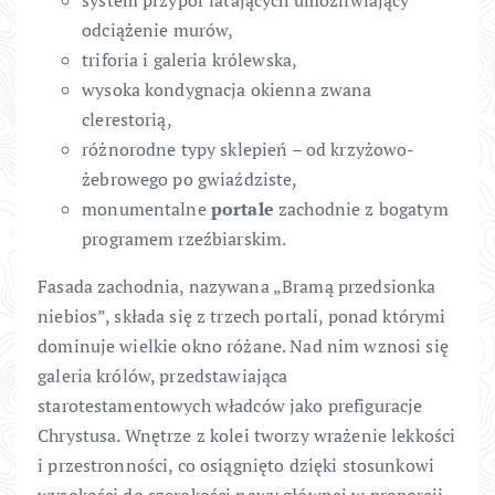
system przypór latających umożliwiający
odciążenie murów,
triforia i galeria królewska,
wysoka kondygnacja okienna zwana
clerestorią,
różnorodne typy sklepień – od krzyżowo-
żebrowego po gwiaździste,
monumentalne
portale
zachodnie z bogatym
programem rzeźbiarskim.
Fasada zachodnia, nazywana „Bramą przedsionka
niebios”, składa się z trzech portali, ponad którymi
dominuje wielkie okno różane. Nad nim wznosi się
galeria królów, przedstawiająca
starotestamentowych władców jako prefiguracje
Chrystusa. Wnętrze z kolei tworzy wrażenie lekkości
i przestronności, co osiągnięto dzięki stosunkowi