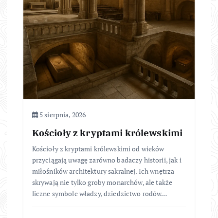
5 sierpnia, 2026
Kościoły z kryptami królewskimi
Kościoły z kryptami królewskimi od wieków
przyciągają uwagę zarówno badaczy historii, jak i
miłośników architektury sakralnej. Ich wnętrza
skrywają nie tylko groby monarchów, ale także
liczne symbole władzy, dziedzictwo rodów…