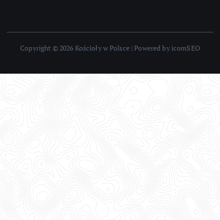
Copyright © 2026 Kościoły w Polsce | Powered by icomSEO