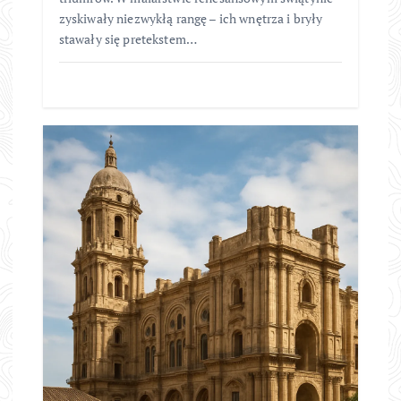
zyskiwały niezwykłą rangę – ich wnętrza i bryły
stawały się pretekstem…