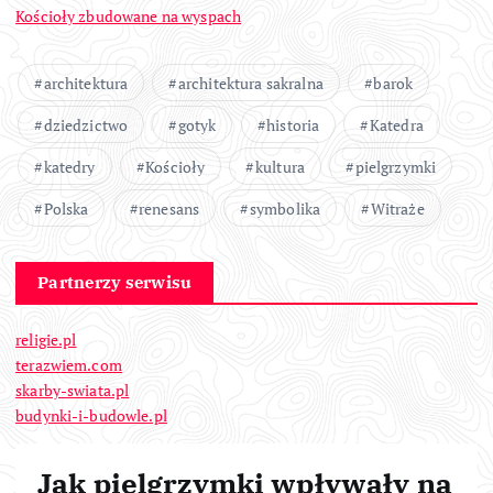
Kościoły zbudowane na wyspach
architektura
architektura sakralna
barok
dziedzictwo
gotyk
historia
Katedra
katedry
Kościoły
kultura
pielgrzymki
Polska
renesans
symbolika
Witraże
Partnerzy serwisu
religie.pl
terazwiem.com
skarby-swiata.pl
budynki-i-budowle.pl
Jak pielgrzymki wpływały na