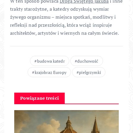
W ten sposób powraca
Droga Świętego Jakuba
i inne
trakty starożytne, a katedry odzyskują wymiar
żywego organizmu – miejsca spotkań, modlitwy i
refleksji nad przeszłością, która wciąż inspiruje
architektów, artystów i wiernych na całym świecie.
budowa katedr
duchowość
krajobraz Europy
pielgrzymki
Powiązane treści