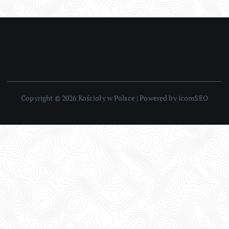
Copyright © 2026 Kościoły w Polsce | Powered by icomSEO