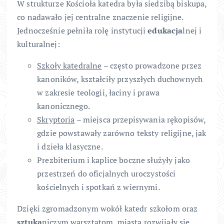
W strukturze Kościoła katedra była siedzibą biskupa,
co nadawało jej centralne znaczenie religijne.
Jednocześnie pełniła rolę instytucji
edukacja
lnej i
kulturalnej:
Szkoły katedralne
– często prowadzone przez
kanoników, kształciły przyszłych duchownych
w zakresie teologii, łaciny i prawa
kanonicznego.
Skryptoria
– miejsca przepisywania rękopisów,
gdzie powstawały zarówno teksty religijne, jak
i dzieła klasyczne.
Prezbiterium i kaplice boczne służyły jako
przestrzeń do oficjalnych uroczystości
kościelnych i spotkań z wiernymi.
Dzięki zgromadzonym wokół katedr szkołom oraz
sztuka
niczym warsztatom, miasta rozwijały się