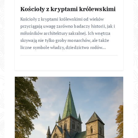
Kościoły z kryptami królewskimi
Kościoły z kryptami królewskimi od wieków
przyciągają uwagę zarówno badaczy historii, jak i
miłośników architektury sakralnej. Ich wnętrza
skrywają nie tylko groby monarchów, ale także
liczne symbole władzy, dziedzictwo rodów…