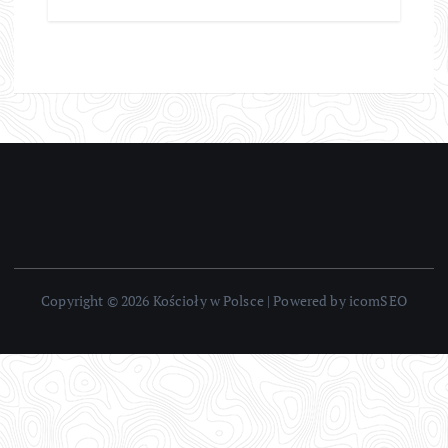
Copyright © 2026 Kościoły w Polsce | Powered by icomSEO