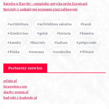
Katedra w Bazylei – romańsko-gotycka perła Szwajcarii
Kościoły z unikalnymi organami piszczałkowymi
architektura
architektura sakralna
barok
dziedzictwo
gotyk
historia
Katedra
katedry
Kościoły
kultura
pielgrzymki
Polska
renesans
symbolika
Witraże
Partnerzy serwisu
religie.pl
terazwiem.com
skarby-swiata.pl
budynki-i-budowle.pl