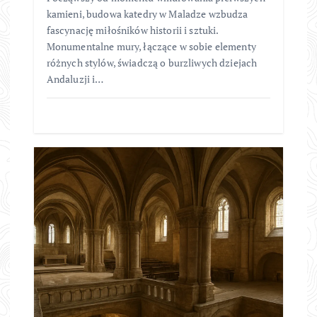
kamieni, budowa katedry w Maladze wzbudza
fascynację miłośników historii i sztuki.
Monumentalne mury, łączące w sobie elementy
różnych stylów, świadczą o burzliwych dziejach
Andaluzji i…