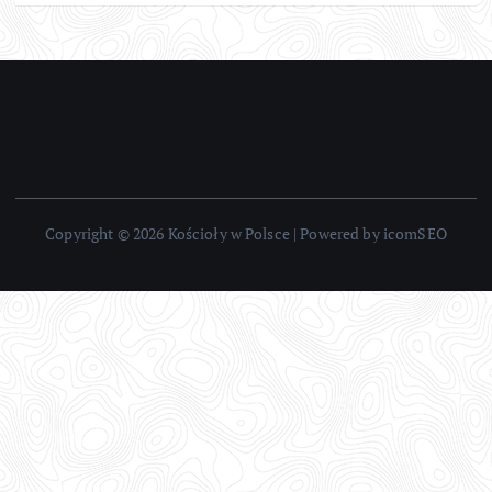
Copyright © 2026 Kościoły w Polsce | Powered by icomSEO