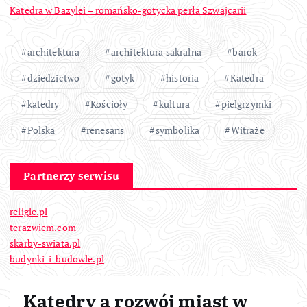
Katedra w Bazylei – romańsko-gotycka perła Szwajcarii
architektura
architektura sakralna
barok
dziedzictwo
gotyk
historia
Katedra
katedry
Kościoły
kultura
pielgrzymki
Polska
renesans
symbolika
Witraże
Partnerzy serwisu
religie.pl
terazwiem.com
skarby-swiata.pl
budynki-i-budowle.pl
Katedry a rozwój miast w