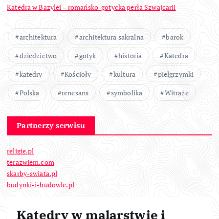
Katedra w Bazylei – romańsko-gotycka perła Szwajcarii
architektura
architektura sakralna
barok
dziedzictwo
gotyk
historia
Katedra
katedry
Kościoły
kultura
pielgrzymki
Polska
renesans
symbolika
Witraże
Partnerzy serwisu
religie.pl
terazwiem.com
skarby-swiata.pl
budynki-i-budowle.pl
Katedry w malarstwie i