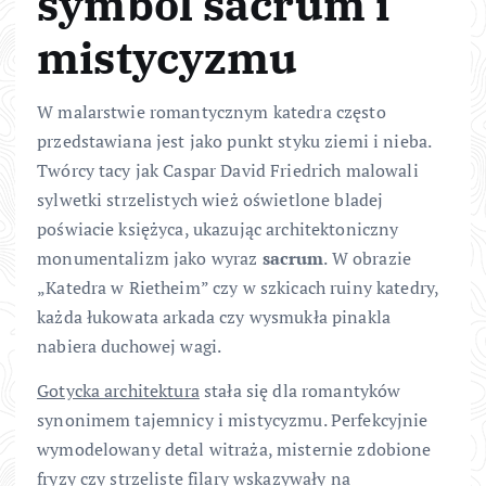
symbol sacrum i
mistycyzmu
W malarstwie romantycznym katedra często
przedstawiana jest jako punkt styku ziemi i nieba.
Twórcy tacy jak Caspar David Friedrich malowali
sylwetki strzelistych wież oświetlone bladej
poświacie księżyca, ukazując architektoniczny
monumentalizm jako wyraz
sacrum
. W obrazie
„Katedra w Rietheim” czy w szkicach ruiny katedry,
każda łukowata arkada czy wysmukła pinakla
nabiera duchowej wagi.
Gotycka architektura
stała się dla romantyków
synonimem tajemnicy i mistycyzmu. Perfekcyjnie
wymodelowany detal witraża, misternie zdobione
fryzy czy strzeliste filary wskazywały na