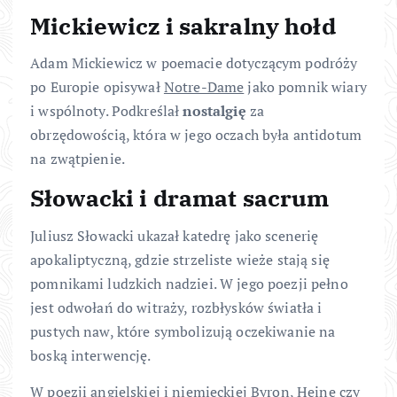
Mickiewicz i sakralny hołd
Adam Mickiewicz w poemacie dotyczącym podróży
po Europie opisywał
Notre-Dame
jako pomnik wiary
i wspólnoty. Podkreślał
nostalgię
za
obrzędowością, która w jego oczach była antidotum
na zwątpienie.
Słowacki i dramat sacrum
Juliusz Słowacki ukazał katedrę jako scenerię
apokaliptyczną, gdzie strzeliste wieże stają się
pomnikami ludzkich nadziei. W jego poezji pełno
jest odwołań do witraży, rozbłysków światła i
pustych naw, które symbolizują oczekiwanie na
boską interwencję.
W poezji angielskiej i niemieckiej Byron, Heine czy