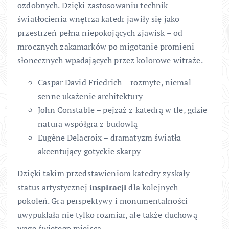
ozdobnych. Dzięki zastosowaniu technik
światłocienia wnętrza katedr jawiły się jako
przestrzeń pełna niepokojących zjawisk – od
mrocznych zakamarków po migotanie promieni
słonecznych wpadających przez kolorowe witraże.
Caspar David Friedrich – rozmyte, niemal
senne ukażenie architektury
John Constable – pejzaż z katedrą w tle, gdzie
natura współgra z budowlą
Eugène Delacroix – dramatyzm światła
akcentujący gotyckie skarpy
Dzięki takim przedstawieniom katedry zyskały
status artystycznej
inspiracji
dla kolejnych
pokoleń. Gra perspektywy i monumentalności
uwypuklała nie tylko rozmiar, ale także duchową
wagę świętego miejsca.