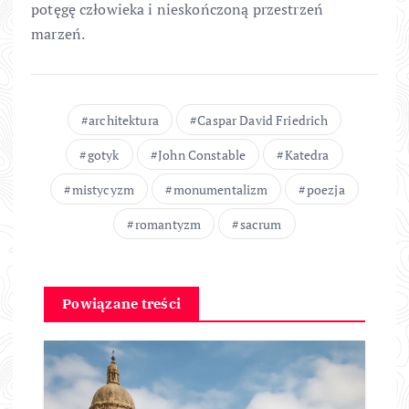
potęgę człowieka i nieskończoną przestrzeń
marzeń.
architektura
Caspar David Friedrich
gotyk
John Constable
Katedra
mistycyzm
monumentalizm
poezja
romantyzm
sacrum
Powiązane treści