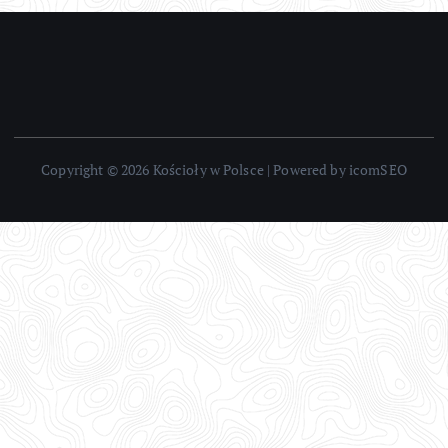
Copyright © 2026 Kościoły w Polsce | Powered by icomSEO