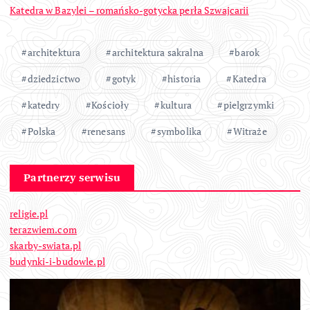
Katedra w Bazylei – romańsko-gotycka perła Szwajcarii
architektura
architektura sakralna
barok
dziedzictwo
gotyk
historia
Katedra
katedry
Kościoły
kultura
pielgrzymki
Polska
renesans
symbolika
Witraże
Partnerzy serwisu
religie.pl
terazwiem.com
skarby-swiata.pl
budynki-i-budowle.pl