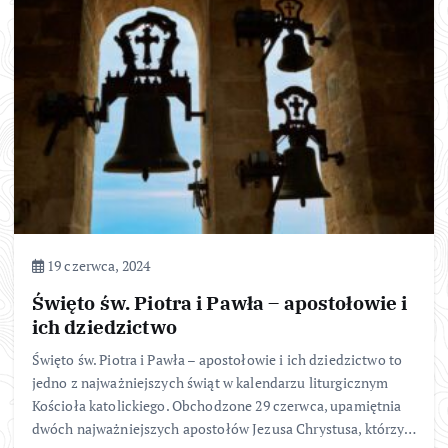
19 czerwca, 2024
Święto św. Piotra i Pawła – apostołowie i
ich dziedzictwo
Święto św. Piotra i Pawła – apostołowie i ich dziedzictwo to
jedno z najważniejszych świąt w kalendarzu liturgicznym
Kościoła katolickiego. Obchodzone 29 czerwca, upamiętnia
dwóch najważniejszych apostołów Jezusa Chrystusa, którzy…