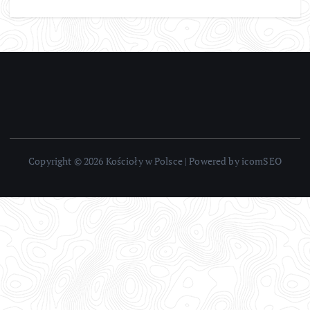
Copyright © 2026 Kościoły w Polsce | Powered by icomSEO