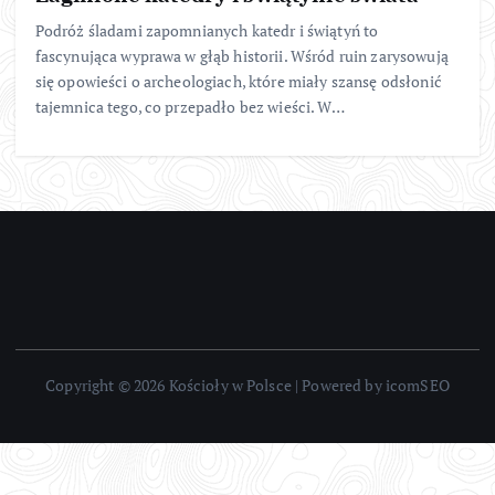
Podróż śladami zapomnianych katedr i świątyń to
fascynująca wyprawa w głąb historii. Wśród ruin zarysowują
się opowieści o archeologiach, które miały szansę odsłonić
tajemnica tego, co przepadło bez wieści. W…
Copyright © 2026 Kościoły w Polsce | Powered by icomSEO