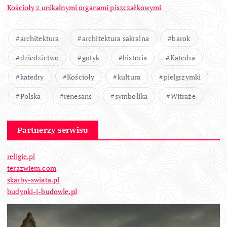
Kościoły z unikalnymi organami piszczałkowymi
architektura
architektura sakralna
barok
dziedzictwo
gotyk
historia
Katedra
katedry
Kościoły
kultura
pielgrzymki
Polska
renesans
symbolika
Witraże
Partnerzy serwisu
religie.pl
terazwiem.com
skarby-swiata.pl
budynki-i-budowle.pl