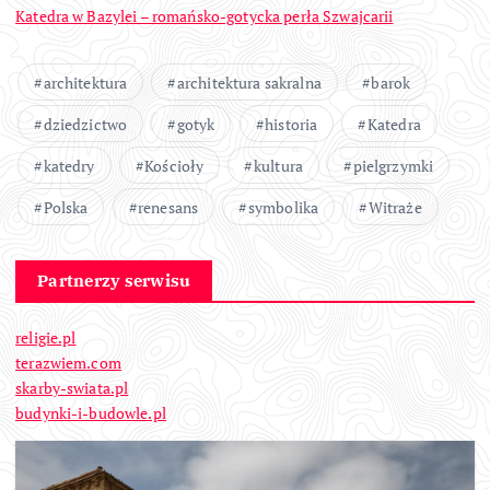
Katedra w Bazylei – romańsko-gotycka perła Szwajcarii
architektura
architektura sakralna
barok
dziedzictwo
gotyk
historia
Katedra
katedry
Kościoły
kultura
pielgrzymki
Polska
renesans
symbolika
Witraże
Partnerzy serwisu
religie.pl
terazwiem.com
skarby-swiata.pl
budynki-i-budowle.pl