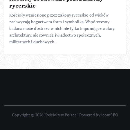
rycerskie
Kościoły wzniesione przez zakony rycerskie od wieków
zachwycają bogactwem form i symboliką. Współczesny
badacz może dostrzec w nich nie tylko imponujące walory
architektury, ale również świadectwo społecznych,
militarnych i duchowych…
Copyright © 2026 Kościoły w Polsce | Powered by icomSEO