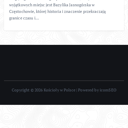
wyjątkowych miejsc jest Bazylika Jasnogórska w
Częstochowie, której historia i znaczenie przekraczają
granice czasu i…
Copyright © 2026 Kościoły w Polsce | Powered by icomSEO