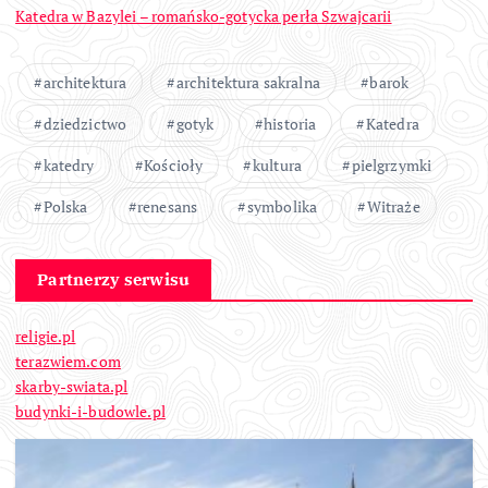
Katedra w Bazylei – romańsko-gotycka perła Szwajcarii
architektura
architektura sakralna
barok
dziedzictwo
gotyk
historia
Katedra
katedry
Kościoły
kultura
pielgrzymki
Polska
renesans
symbolika
Witraże
Partnerzy serwisu
religie.pl
terazwiem.com
skarby-swiata.pl
budynki-i-budowle.pl