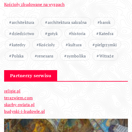
Kościoły zbudowane na wyspach
architektura
architektura sakralna
barok
dziedzictwo
gotyk
historia
Katedra
katedry
Kościoły
kultura
pielgrzymki
Polska
renesans
symbolika
Witraże
Partnerzy serwisu
religie.pl
terazwiem.com
skarby-swiata.pl
budynki-i-budowle.pl