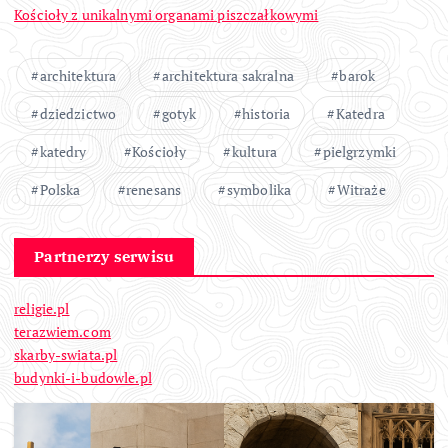
Kościoły z unikalnymi organami piszczałkowymi
architektura
architektura sakralna
barok
dziedzictwo
gotyk
historia
Katedra
katedry
Kościoły
kultura
pielgrzymki
Polska
renesans
symbolika
Witraże
Partnerzy serwisu
religie.pl
terazwiem.com
skarby-swiata.pl
budynki-i-budowle.pl