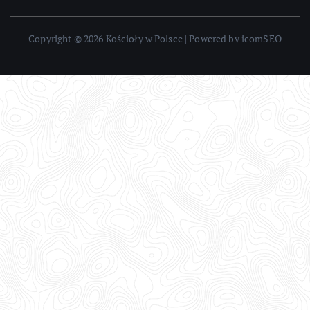
Copyright © 2026 Kościoły w Polsce | Powered by icomSEO