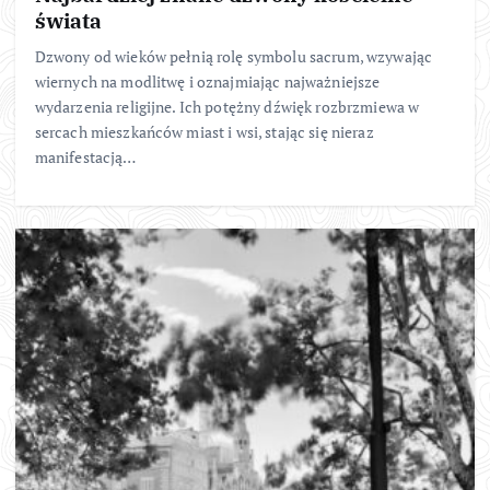
świata
Dzwony od wieków pełnią rolę symbolu sacrum, wzywając
wiernych na modlitwę i oznajmiając najważniejsze
wydarzenia religijne. Ich potężny dźwięk rozbrzmiewa w
sercach mieszkańców miast i wsi, stając się nieraz
manifestacją…