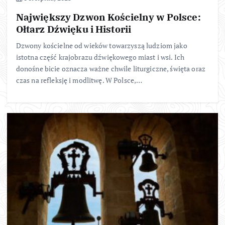
Największy Dzwon Kościelny w Polsce:
Ołtarz Dźwięku i Historii
Dzwony kościelne od wieków towarzyszą ludziom jako
istotna część krajobrazu dźwiękowego miast i wsi. Ich
donośne bicie oznacza ważne chwile liturgiczne, święta oraz
czas na refleksję i modlitwę. W Polsce,…