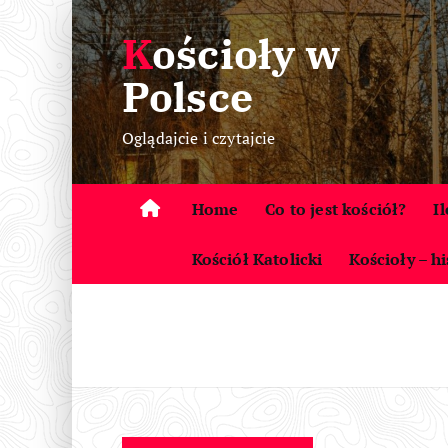
S
Kościoły w
k
i
Polsce
p
t
Oglądajcie i czytajcie
o
c
o
Home
Co to jest kościół?
I
n
t
Kościół Katolicki
Kościoły – hi
e
n
t