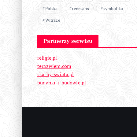
Polska
renesans
symbolika
Witraże
Partnerzy serwisu
religie.pl
terazwiem.com
skarby-swiata.pl
budynki-i-budowle.pl