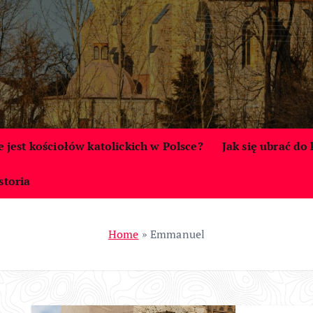
le jest kościołów katolickich w Polsce?
Jak się ubrać do
storia
Home
»
Emmanuel