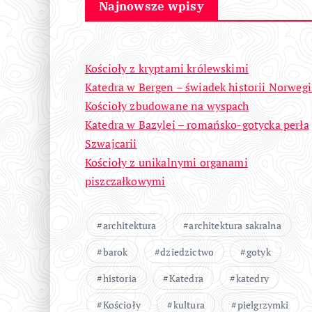
Najnowsze wpisy
Kościoły z kryptami królewskimi
Katedra w Bergen – świadek historii Norwegi
Kościoły zbudowane na wyspach
Katedra w Bazylei – romańsko-gotycka perła
Szwajcarii
Kościoły z unikalnymi organami
piszczałkowymi
architektura
architektura sakralna
barok
dziedzictwo
gotyk
historia
Katedra
katedry
Kościoły
kultura
pielgrzymki