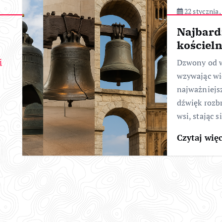
22 stycznia,
Najbard
kościeln
i
Dzwony od w
wzywając wi
najważniejsz
dźwięk rozb
wsi, stając 
Czytaj wię