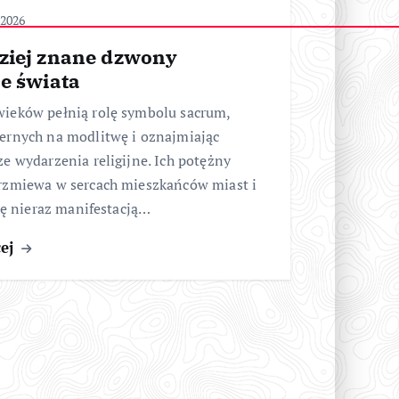
 2026
ziej znane dzwony
e świata
ieków pełnią rolę symbolu sacrum,
ernych na modlitwę i oznajmiając
e wydarzenia religijne. Ich potężny
rzmiewa w sercach mieszkańców miast i
się nieraz manifestacją…
cej