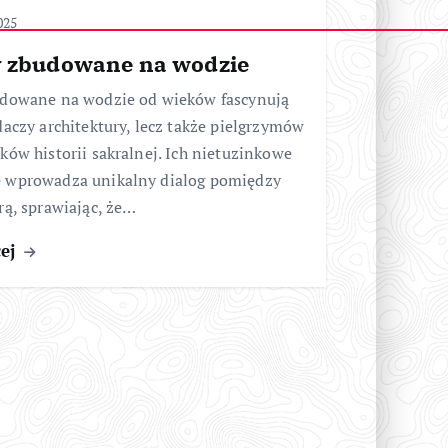
025
y zbudowane na wodzie
udowane na wodzie od wieków fascynują
daczy architektury, lecz także pielgrzymów
ków historii sakralnej. Ich nietuzinkowe
 wprowadza unikalny dialog pomiędzy
rą, sprawiając, że…
cej