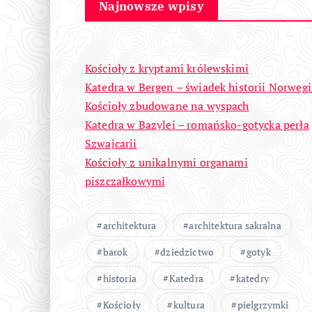
Najnowsze wpisy
Kościoły z kryptami królewskimi
Katedra w Bergen – świadek historii Norwegi
Kościoły zbudowane na wyspach
Katedra w Bazylei – romańsko-gotycka perła
Szwajcarii
Kościoły z unikalnymi organami
piszczałkowymi
architektura
architektura sakralna
barok
dziedzictwo
gotyk
historia
Katedra
katedry
Kościoły
kultura
pielgrzymki