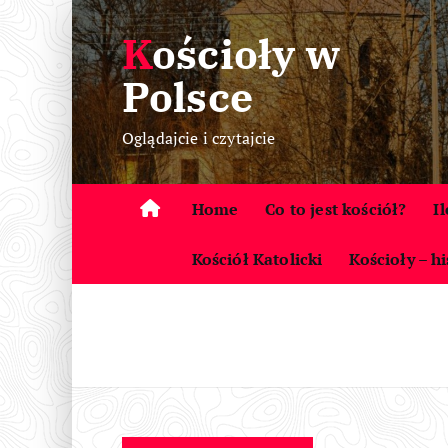
S
Kościoły w
k
i
Polsce
p
t
Oglądajcie i czytajcie
o
c
o
Home
Co to jest kościół?
I
n
t
Kościół Katolicki
Kościoły – hi
e
n
t