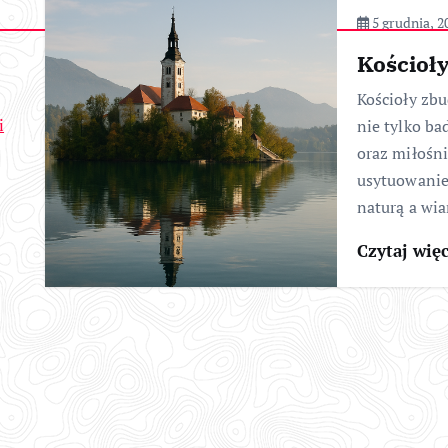
5 grudnia, 2
Kościoł
Kościoły zb
i
nie tylko ba
oraz miłośni
usytuowanie
naturą a wia
Czytaj wię