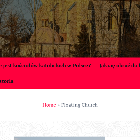
le jest kościołów katolickich w Polsce?
Jak się ubrać do
storia
Home
»
Floating Church