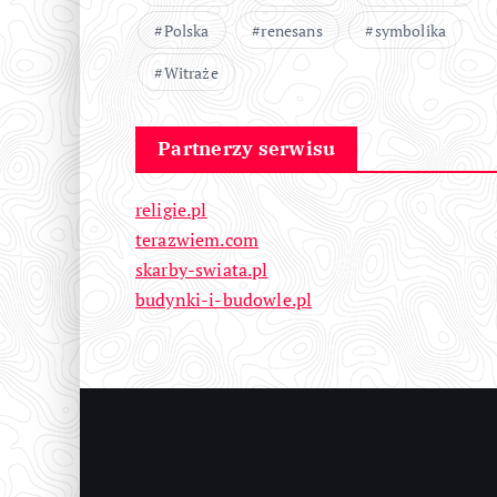
Polska
renesans
symbolika
Witraże
Partnerzy serwisu
religie.pl
terazwiem.com
skarby-swiata.pl
budynki-i-budowle.pl