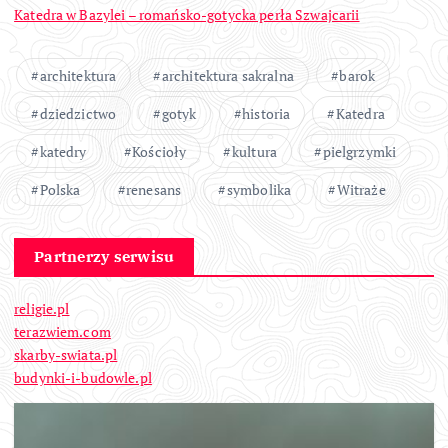
Katedra w Bazylei – romańsko-gotycka perła Szwajcarii
architektura
architektura sakralna
barok
dziedzictwo
gotyk
historia
Katedra
katedry
Kościoły
kultura
pielgrzymki
Polska
renesans
symbolika
Witraże
Partnerzy serwisu
religie.pl
terazwiem.com
skarby-swiata.pl
budynki-i-budowle.pl