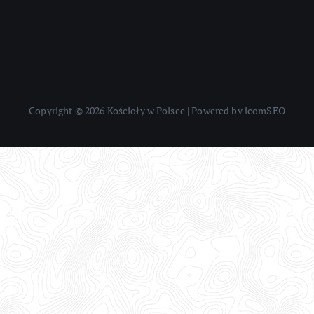
Copyright © 2026 Kościoły w Polsce | Powered by icomSEO