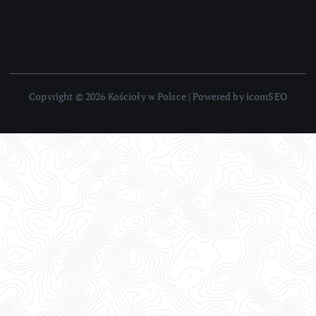
Copyright © 2026 Kościoły w Polsce | Powered by icomSEO