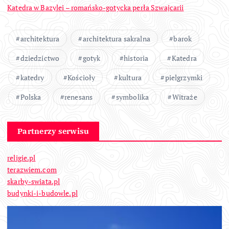
Katedra w Bazylei – romańsko-gotycka perła Szwajcarii
architektura
architektura sakralna
barok
dziedzictwo
gotyk
historia
Katedra
katedry
Kościoły
kultura
pielgrzymki
Polska
renesans
symbolika
Witraże
Partnerzy serwisu
religie.pl
terazwiem.com
skarby-swiata.pl
budynki-i-budowle.pl