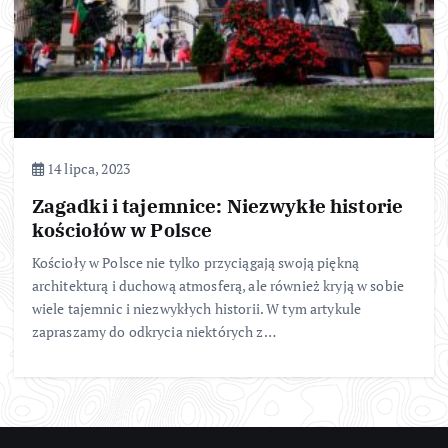
14 lipca, 2023
Zagadki i tajemnice: Niezwykłe historie
kościołów w Polsce
Kościoły w Polsce nie tylko przyciągają swoją piękną
architekturą i duchową atmosferą, ale również kryją w sobie
wiele tajemnic i niezwykłych historii. W tym artykule
zapraszamy do odkrycia niektórych z…