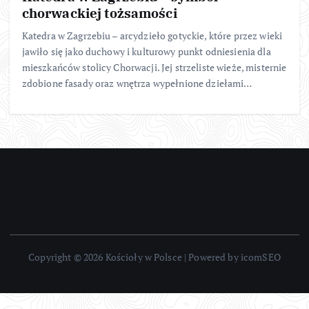
chorwackiej tożsamości
Katedra w Zagrzebiu – arcydzieło gotyckie, które przez wieki
jawiło się jako duchowy i kulturowy punkt odniesienia dla
mieszkańców stolicy Chorwacji. Jej strzeliste wieże, misternie
zdobione fasady oraz wnętrza wypełnione dziełami…
Copyright © 2026 Kościoły w Polsce | Powered by icomSEO