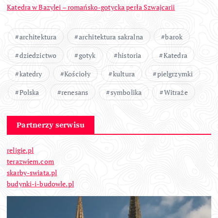
Katedra w Bazylei – romańsko-gotycka perła Szwajcarii
architektura
architektura sakralna
barok
dziedzictwo
gotyk
historia
Katedra
katedry
Kościoły
kultura
pielgrzymki
Polska
renesans
symbolika
Witraże
Partnerzy serwisu
religie.pl
terazwiem.com
skarby-swiata.pl
budynki-i-budowle.pl