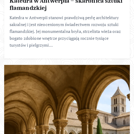
Katedra w Antwerpia – skarbnica sztuki
flamandzkiej
Katedra w Antwerpii stanowi prawdziwą perłę architektury
sakralnej i jest nieocenionym świadectwem rozwoju sztuki
flamandzkiej. Jej monumentalna bryła, strzelista wieża oraz
bogato zdobione wnętrze przyciągają rocznie tysiące
turystów i pielgrzymi…