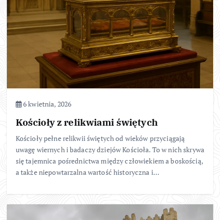
6 kwietnia, 2026
Kościoły z relikwiami świętych
Kościoły pełne relikwii świętych od wieków przyciągają
uwagę wiernych i badaczy dziejów Kościoła. To w nich skrywa
się tajemnica pośrednictwa między człowiekiem a boskością,
a także niepowtarzalna wartość historyczna i…