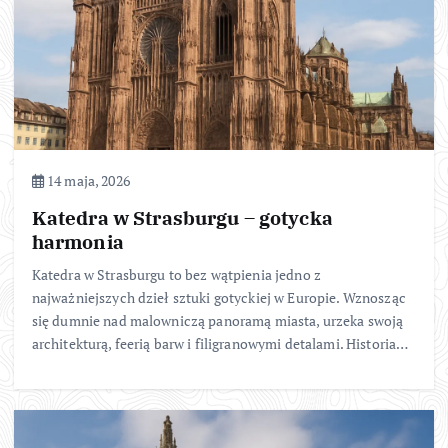
14 maja, 2026
Katedra w Strasburgu – gotycka
harmonia
Katedra w Strasburgu to bez wątpienia jedno z
najważniejszych dzieł sztuki gotyckiej w Europie. Wznosząc
się dumnie nad malowniczą panoramą miasta, urzeka swoją
architekturą, feerią barw i filigranowymi detalami. Historia…