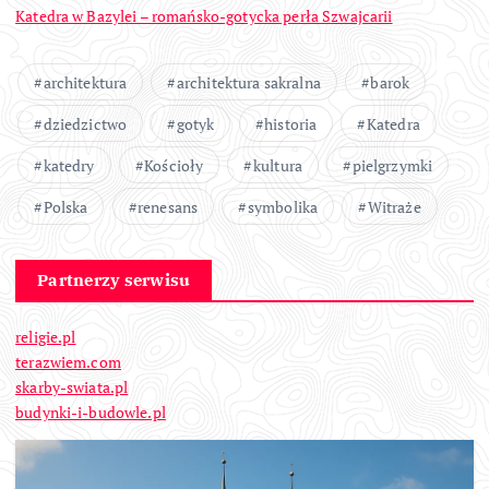
Katedra w Bazylei – romańsko-gotycka perła Szwajcarii
architektura
architektura sakralna
barok
dziedzictwo
gotyk
historia
Katedra
katedry
Kościoły
kultura
pielgrzymki
Polska
renesans
symbolika
Witraże
Partnerzy serwisu
religie.pl
terazwiem.com
skarby-swiata.pl
budynki-i-budowle.pl