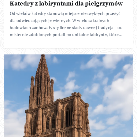
Katedry z labiryntami dla pielgrzymów
Od wieków katedry stanowią miejsce niezwykłych przeżyć
dla odwiedzających je wiernych. W wielu sakralnych
budowlach zachowały się liczne ślady dawnej tradycja – od
misternie zdobionych portali po unikalne labirynty, które…