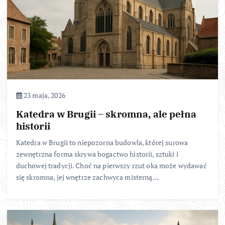
23 maja, 2026
Katedra w Brugii – skromna, ale pełna
historii
Katedra w Brugii to niepozorna budowla, której surowa
zewnętrzna forma skrywa bogactwo historii, sztuki i
duchowej tradycji. Choć na pierwszy rzut oka może wydawać
się skromna, jej wnętrze zachwyca misterną…