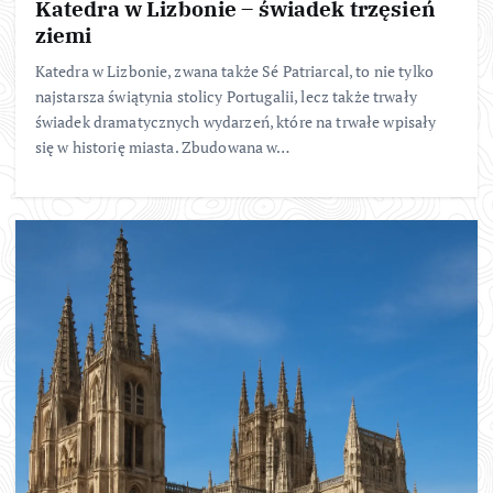
Katedra w Lizbonie – świadek trzęsień
ziemi
Katedra w Lizbonie, zwana także Sé Patriarcal, to nie tylko
najstarsza świątynia stolicy Portugalii, lecz także trwały
świadek dramatycznych wydarzeń, które na trwałe wpisały
się w historię miasta. Zbudowana w…