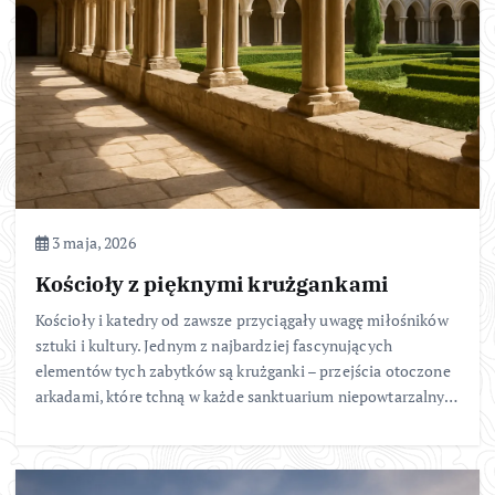
3 maja, 2026
Kościoły z pięknymi krużgankami
Kościoły i katedry od zawsze przyciągały uwagę miłośników
sztuki i kultury. Jednym z najbardziej fascynujących
elementów tych zabytków są krużganki – przejścia otoczone
arkadami, które tchną w każde sanktuarium niepowtarzalny…