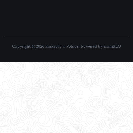
Copyright © 2026 Kościoły w Polsce | Powered by icomSEO