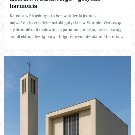
harmonia
Katedra w Strasburgu to bez wątpienia jedno z
najważniejszych dzieł sztuki gotyckiej w Europie. Wznosząc
się dumnie nad malowniczą panoramą miasta, urzeka swoją
architekturą, feerią barw i filigranowymi detalami. Historia…