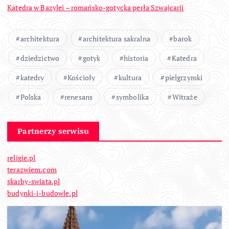
Katedra w Bazylei – romańsko-gotycka perła Szwajcarii
architektura
architektura sakralna
barok
dziedzictwo
gotyk
historia
Katedra
katedry
Kościoły
kultura
pielgrzymki
Polska
renesans
symbolika
Witraże
Partnerzy serwisu
religie.pl
terazwiem.com
skarby-swiata.pl
budynki-i-budowle.pl