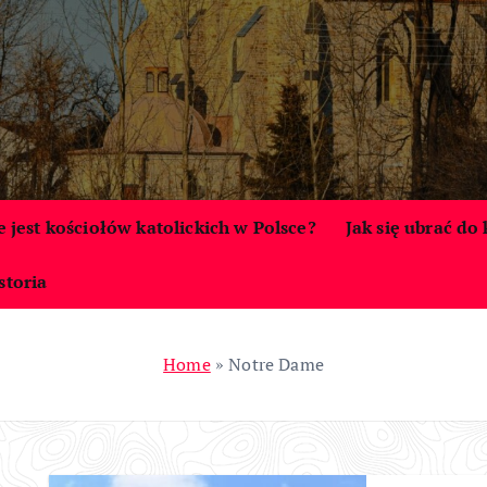
le jest kościołów katolickich w Polsce?
Jak się ubrać do
storia
Home
»
Notre Dame