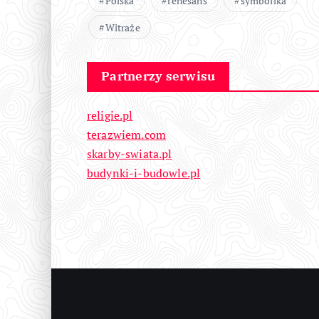
Polska
renesans
symbolika
Witraże
Partnerzy serwisu
religie.pl
terazwiem.com
skarby-swiata.pl
budynki-i-budowle.pl