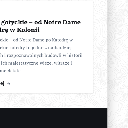
 gotyckie – od Notre Dame
drę w Kolonii
yckie – od Notre Dame po Katedrę w
ckie katedry to jedne z najbardziej
h i rozpoznawalnych budowli w historii
. Ich majestatyczne wieże, witraże i
ane detale…
cej