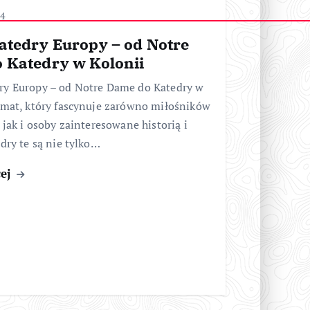
24
atedry Europy – od Notre
 Katedry w Kolonii
ry Europy – od Notre Dame do Katedry w
emat, który fascynuje zarówno miłośników
, jak i osoby zainteresowane historią i
edry te są nie tylko…
cej