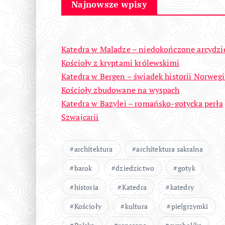
Najnowsze wpisy
Katedra w Maladze – niedokończone arcydzi
Kościoły z kryptami królewskimi
Katedra w Bergen – świadek historii Norwegi
Kościoły zbudowane na wyspach
Katedra w Bazylei – romańsko-gotycka perła
Szwajcarii
architektura
architektura sakralna
barok
dziedzictwo
gotyk
historia
Katedra
katedry
Kościoły
kultura
pielgrzymki