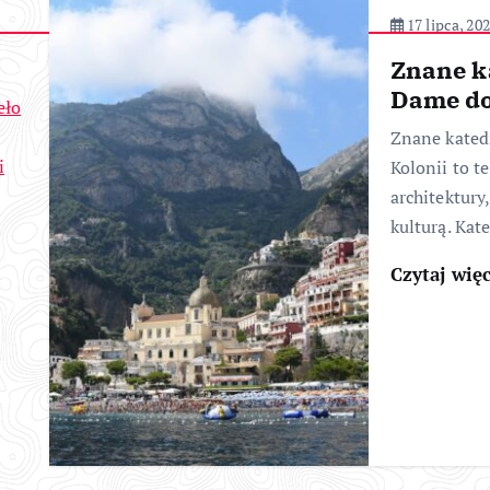
17 lipca, 20
Znane k
Dame do
eło
Znane kated
i
Kolonii to t
architektury
kulturą. Kat
Czytaj wię