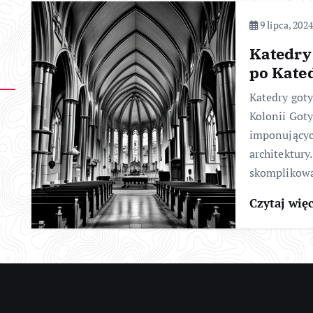
9 lipca, 2024
Katedry
po Kate
Katedry got
Kolonii Goty
imponującyc
architektury
skomplikow
Czytaj wię