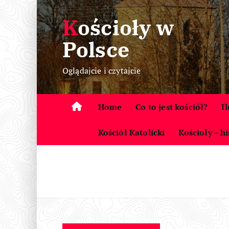
S
Kościoły w
k
i
Polsce
p
t
Oglądajcie i czytajcie
o
c
o
Home
Co to jest kościół?
I
n
t
Kościół Katolicki
Kościoły – hi
e
n
t