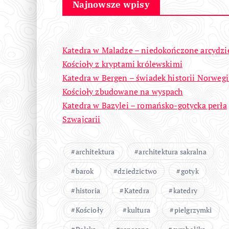
Najnowsze wpisy
Katedra w Maladze – niedokończone arcydzi
Kościoły z kryptami królewskimi
Katedra w Bergen – świadek historii Norwegi
Kościoły zbudowane na wyspach
Katedra w Bazylei – romańsko-gotycka perła
Szwajcarii
architektura
architektura sakralna
barok
dziedzictwo
gotyk
historia
Katedra
katedry
Kościoły
kultura
pielgrzymki