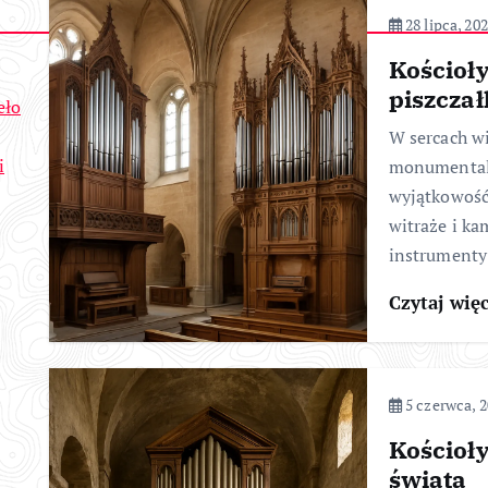
28 lipca, 20
Kościoł
piszcza
eło
W sercach wi
i
monumentaln
wyjątkowość
witraże i ka
instrumenty
Czytaj wię
5 czerwca, 
Kościoł
świata