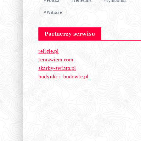
Polska
renesans
symbolika
Witraże
Partnerzy serwisu
religie.pl
terazwiem.com
skarby-swiata.pl
budynki-i-budowle.pl