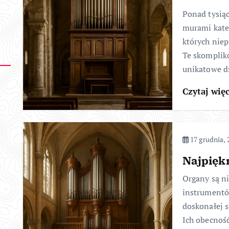
Ponad tysiąc
murami kate
których nie
Te skomplik
unikatowe d
Czytaj wię
17 grudnia, 
Najpięk
Organy są n
instrumentó
doskonałej s
Ich obecnoś