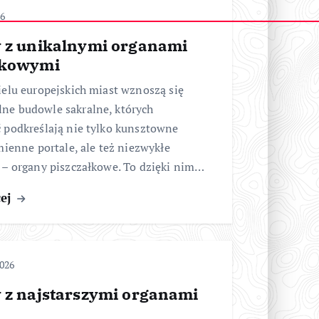
26
y z unikalnymi organami
łkowymi
elu europejskich miast wznoszą się
e budowle sakralne, których
 podkreślają nie tylko kunsztowne
mienne portale, ale też niezwykłe
 – organy piszczałkowe. To dzięki nim…
cej
2026
y z najstarszymi organami