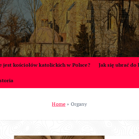
le jest kościołów katolickich w Polsce?
Jak się ubrać do
storia
Home
»
Organy