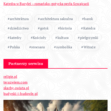
Katedra w Bazylei – romańsko-gotycka perła Szwajcarii
architektura
architektura sakralna
barok
dziedzictwo
gotyk
historia
Katedra
katedry
Kościoły
kultura
pielgrzymki
Polska
renesans
symbolika
Witraże
Partnerzy serwisu
religie.pl
terazwiem.com
skarby-swiata.pl
budynki-i-budowle.pl