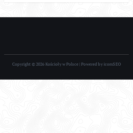
Copyright © 2026 Kościoły w Polsce | Powered by icomSEO