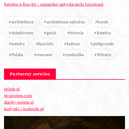
Katedra w Bazylei – romańsko-gotycka perła Szwajcarii
architektura
architektura sakralna
barok
dziedzictwo
gotyk
historia
Katedra
katedry
Kościoły
kultura
pielgrzymki
Polska
renesans
symbolika
Witraże
Partnerzy serwisu
religie.pl
terazwiem.com
skarby-swiata.pl
budynki-i-budowle.pl