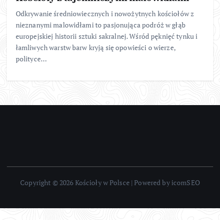
Odkrywanie średniowiecznych i nowożytnych kościołów z
nieznanymi malowidłami to pasjonująca podróż w głąb
europejskiej historii sztuki sakralnej. Wśród pęknięć tynku i
łamliwych warstw barw kryją się opowieści o wierze,
polityce…
Copyright © 2026 Kościoły w Polsce | Powered by icomSEO