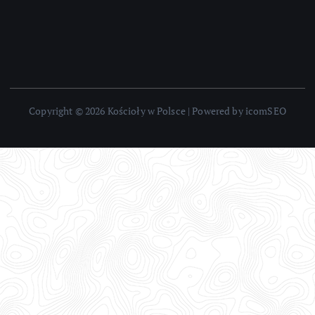
Copyright © 2026 Kościoły w Polsce | Powered by icomSEO