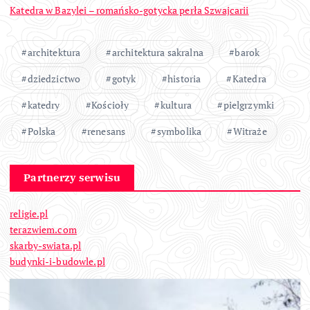
Katedra w Bazylei – romańsko-gotycka perła Szwajcarii
architektura
architektura sakralna
barok
dziedzictwo
gotyk
historia
Katedra
katedry
Kościoły
kultura
pielgrzymki
Polska
renesans
symbolika
Witraże
Partnerzy serwisu
religie.pl
terazwiem.com
skarby-swiata.pl
budynki-i-budowle.pl