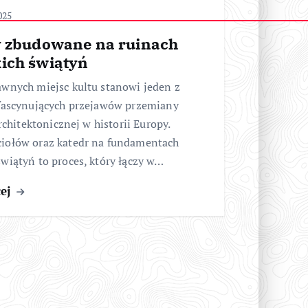
025
y zbudowane na ruinach
ich świątyń
awnych miejsc kultu stanowi jeden z
 fascynujących przejawów przemiany
architektonicznej w historii Europy.
iołów oraz katedr na fundamentach
wiątyń to proces, który łączy w…
cej