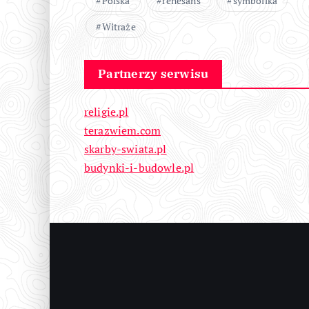
Polska
renesans
symbolika
Witraże
Partnerzy serwisu
religie.pl
terazwiem.com
skarby-swiata.pl
budynki-i-budowle.pl