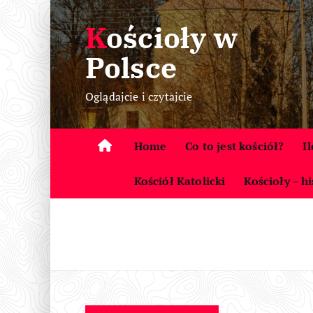
S
Kościoły w
k
i
Polsce
p
t
Oglądajcie i czytajcie
o
c
o
Home
Co to jest kościół?
I
n
t
Kościół Katolicki
Kościoły – hi
e
n
t