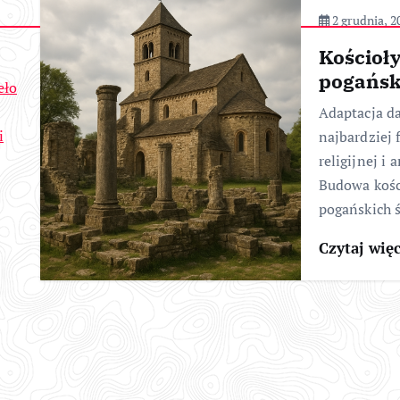
2 grudnia, 2
Kościoł
pogańsk
eło
Adaptacja d
i
najbardziej
religijnej i 
Budowa kośc
pogańskich ś
Czytaj wię