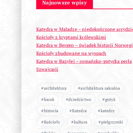
Najnowsze wpisy
Katedra w Maladze – niedokończone arcydzi
Kościoły z kryptami królewskimi
Katedra w Bergen – świadek historii Norwegi
Kościoły zbudowane na wyspach
Katedra w Bazylei – romańsko-gotycka perła
Szwajcarii
architektura
architektura sakralna
barok
dziedzictwo
gotyk
historia
Katedra
katedry
Kościoły
kultura
pielgrzymki