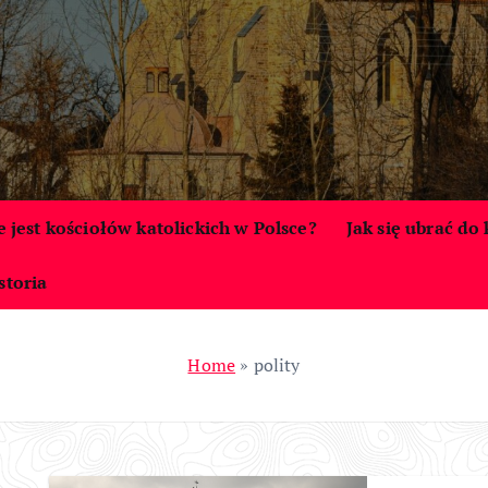
le jest kościołów katolickich w Polsce?
Jak się ubrać do
storia
Home
»
polity