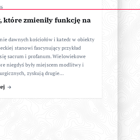
26
, które zmieniły funkcję na
nie dawnych kościołów i katedr w obiekty
ieckiej stanowi fascynujący przykład
 się sacrum i profanum. Wielowiekowe
óre niegdyś były miejscem modlitwy i
iturgicznych, zyskują drugie…
cej