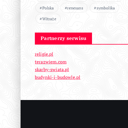
Polska
renesans
symbolika
Witraże
Partnerzy serwisu
religie.pl
terazwiem.com
skarby-swiata.pl
budynki-i-budowle.pl