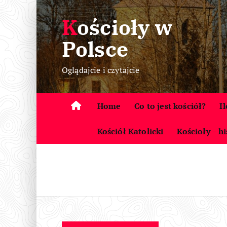
S
Kościoły w
k
i
Polsce
p
t
Oglądajcie i czytajcie
o
c
o
Home
Co to jest kościół?
I
n
t
Kościół Katolicki
Kościoły – hi
e
n
t