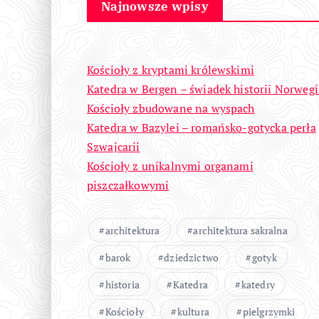
Najnowsze wpisy
Kościoły z kryptami królewskimi
Katedra w Bergen – świadek historii Norwegi
Kościoły zbudowane na wyspach
Katedra w Bazylei – romańsko-gotycka perła
Szwajcarii
Kościoły z unikalnymi organami
piszczałkowymi
architektura
architektura sakralna
barok
dziedzictwo
gotyk
historia
Katedra
katedry
Kościoły
kultura
pielgrzymki