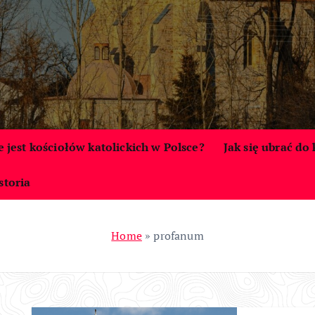
le jest kościołów katolickich w Polsce?
Jak się ubrać do
storia
Home
»
profanum