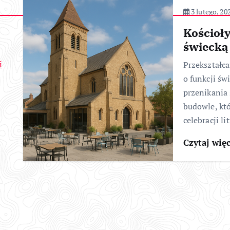
3 lutego, 20
Kościoły
świecką
i
Przekształca
o funkcji św
przenikania
budowle, kt
celebracji l
Czytaj wię