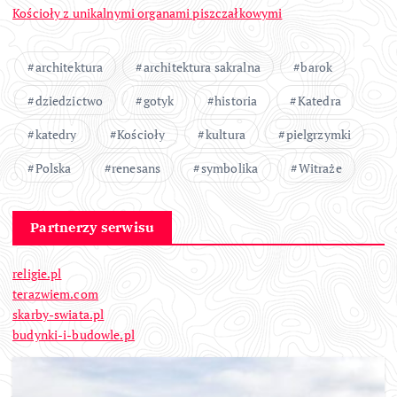
Kościoły z unikalnymi organami piszczałkowymi
architektura
architektura sakralna
barok
dziedzictwo
gotyk
historia
Katedra
katedry
Kościoły
kultura
pielgrzymki
Polska
renesans
symbolika
Witraże
Partnerzy serwisu
religie.pl
terazwiem.com
skarby-swiata.pl
budynki-i-budowle.pl