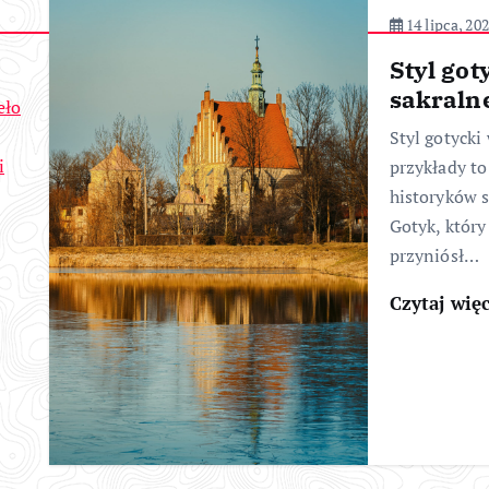
14 lipca, 20
Styl got
sakralne
eło
Styl gotycki 
i
przykłady to
historyków s
Gotyk, który
przyniósł…
Czytaj wię