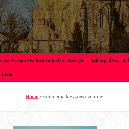
le jest kościołów katolickich w Polsce?
Jak się ubrać do
storia
Home
»
sklepienia krzyżowo-żebrow