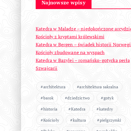
Najnowsze wpisy
Katedra w Maladze – niedokończone arcydzi
Kościoły z kryptami królewskimi
Katedra w Bergen – świadek historii Norwegi
Kościoły zbudowane na wyspach
Katedra w Bazylei – romańsko-gotycka perła
Szwajcarii
architektura
architektura sakralna
barok
dziedzictwo
gotyk
historia
Katedra
katedry
Kościoły
kultura
pielgrzymki