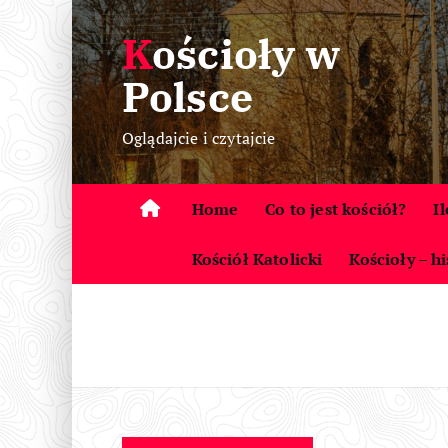
S
Kościoły w
k
i
Polsce
p
t
Oglądajcie i czytajcie
o
c
o
Home
Co to jest kościół?
I
n
t
Kościół Katolicki
Kościoły – hi
e
n
t