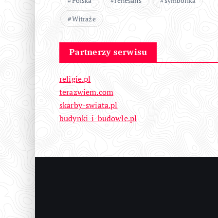
Polska
renesans
symbolika
Witraże
Partnerzy serwisu
religie.pl
terazwiem.com
skarby-swiata.pl
budynki-i-budowle.pl