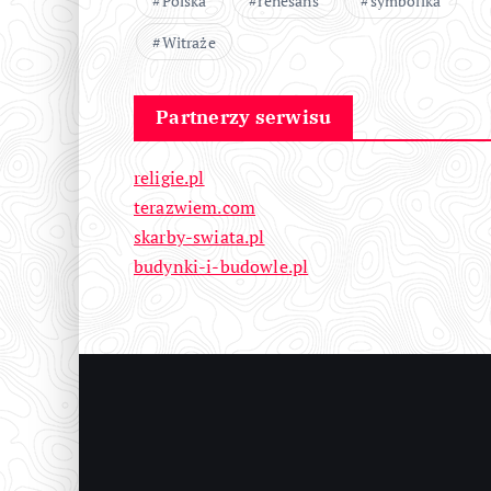
Polska
renesans
symbolika
Witraże
Partnerzy serwisu
religie.pl
terazwiem.com
skarby-swiata.pl
budynki-i-budowle.pl