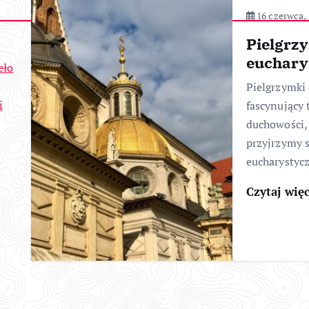
16 czerwca,
Pielgrz
euchary
eło
Pielgrzymki
i
fascynujący 
duchowości, 
przyjrzymy 
eucharystycz
Czytaj wię