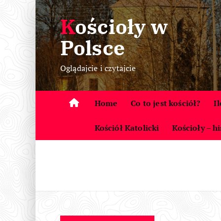
S
Kościoły w
k
i
Polsce
p
t
Oglądajcie i czytajcie
o
c
o
Home
Co to jest kościół?
I
n
t
Kościół Katolicki
Kościoły – hi
e
n
t