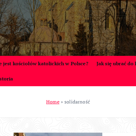
le jest kościołów katolickich w Polsce?
Jak się ubrać do
storia
Home
»
solidarność