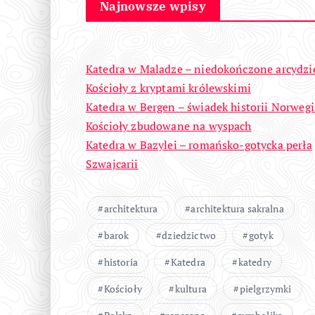
Najnowsze wpisy
Katedra w Maladze – niedokończone arcydzi
Kościoły z kryptami królewskimi
Katedra w Bergen – świadek historii Norwegi
Kościoły zbudowane na wyspach
Katedra w Bazylei – romańsko-gotycka perła
Szwajcarii
architektura
architektura sakralna
barok
dziedzictwo
gotyk
historia
Katedra
katedry
Kościoły
kultura
pielgrzymki