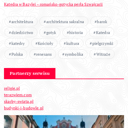
Katedra w Bazylei – romańsko-gotycka perła Szwajcarii
architektura
architektura sakralna
barok
dziedzictwo
gotyk
historia
Katedra
katedry
Kościoły
kultura
pielgrzymki
Polska
renesans
symbolika
Witraże
Partnerzy serwisu
religie.pl
terazwiem.com
skarby-swiata.pl
budynki-i-budowle.pl