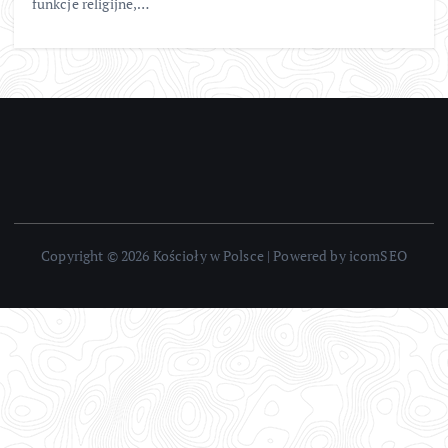
funkcje religijne,…
Copyright © 2026 Kościoły w Polsce | Powered by icomSEO