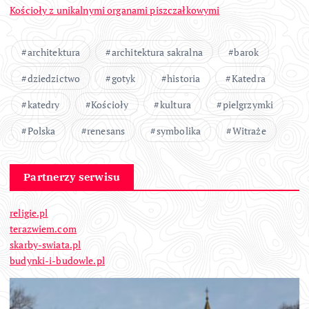
Kościoły z unikalnymi organami piszczałkowymi
architektura
architektura sakralna
barok
dziedzictwo
gotyk
historia
Katedra
katedry
Kościoły
kultura
pielgrzymki
Polska
renesans
symbolika
Witraże
Partnerzy serwisu
religie.pl
terazwiem.com
skarby-swiata.pl
budynki-i-budowle.pl