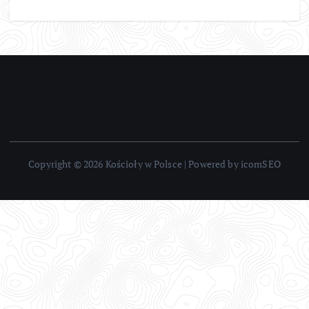
Copyright © 2026 Kościoły w Polsce | Powered by icomSEO