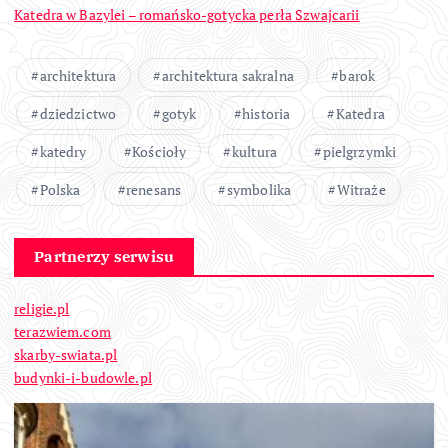
Katedra w Bazylei – romańsko-gotycka perła Szwajcarii
architektura
architektura sakralna
barok
dziedzictwo
gotyk
historia
Katedra
katedry
Kościoły
kultura
pielgrzymki
Polska
renesans
symbolika
Witraże
Partnerzy serwisu
religie.pl
terazwiem.com
skarby-swiata.pl
budynki-i-budowle.pl