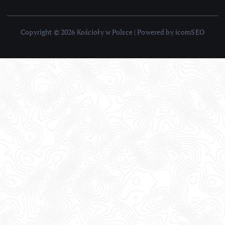
Copyright © 2026 Kościoły w Polsce | Powered by icomSEO