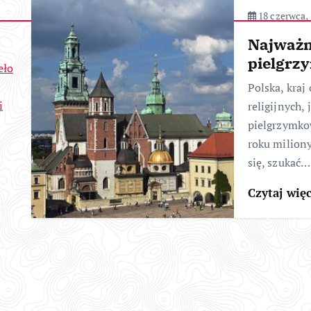
18 czerwca,
Najważn
pielgrz
eło
Polska, kraj 
i
religijnych,
pielgrzymkow
roku miliony
się, szukać…
Czytaj wię