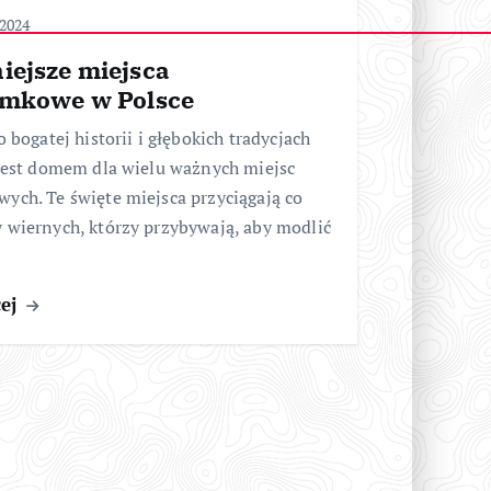
 2024
iejsze miejsca
ymkowe w Polsce
o bogatej historii i głębokich tradycjach
 jest domem dla wielu ważnych miejsc
ych. Te święte miejsca przyciągają co
 wiernych, którzy przybywają, aby modlić
cej