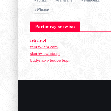
Polska
renesans
symbolika
Witraże
Partnerzy serwisu
religie.pl
terazwiem.com
skarby-swiata.pl
budynki-i-budowle.pl