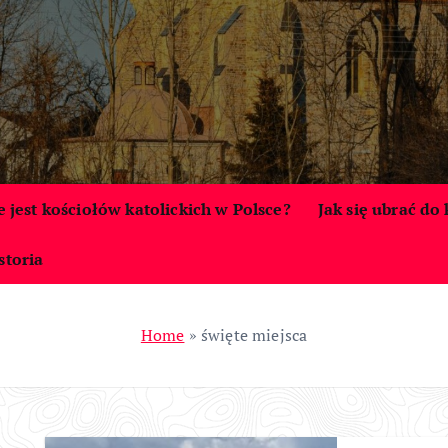
le jest kościołów katolickich w Polsce?
Jak się ubrać do
storia
Home
»
święte miejsca