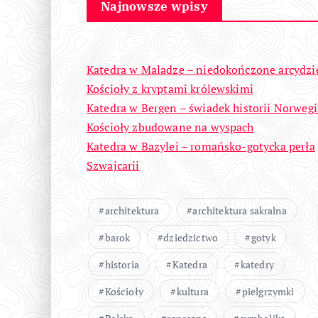
Najnowsze wpisy
Katedra w Maladze – niedokończone arcydzi
Kościoły z kryptami królewskimi
Katedra w Bergen – świadek historii Norwegi
Kościoły zbudowane na wyspach
Katedra w Bazylei – romańsko-gotycka perła
Szwajcarii
architektura
architektura sakralna
barok
dziedzictwo
gotyk
historia
Katedra
katedry
Kościoły
kultura
pielgrzymki