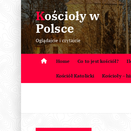
S
Kościoły w
k
i
Polsce
p
t
Oglądajcie i czytajcie
o
c
o
Home
Co to jest kościół?
I
n
t
Kościół Katolicki
Kościoły – hi
e
n
t