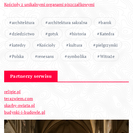
Kościoły z unikalnymi organami piszczałkowymi
architektura
architektura sakralna
barok
dziedzictwo
gotyk
historia
Katedra
katedry
Kościoły
kultura
pielgrzymki
Polska
renesans
symbolika
Witraże
Partnerzy serwisu
religie.pl
terazwiem.com
skarby-swiata.pl
budynki-i-budowle.pl