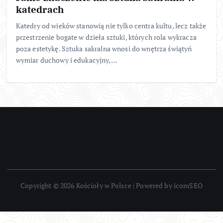
katedrach
Katedry od wieków stanowią nie tylko centra kultu, lecz także
przestrzenie bogate w dzieła sztuki, których rola wykracza
poza estetykę. Sztuka sakralna wnosi do wnętrza świątyń
wymiar duchowy i edukacyjny,…
Copyright © 2026 Kościoły w Polsce | Powered by icomSEO