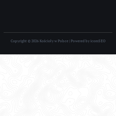
Copyright © 2026 Kościoły w Polsce | Powered by icomSEO