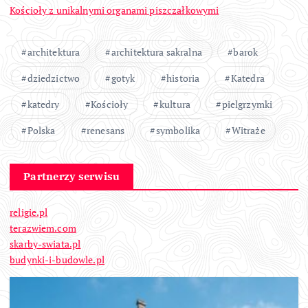
Kościoły z unikalnymi organami piszczałkowymi
architektura
architektura sakralna
barok
dziedzictwo
gotyk
historia
Katedra
katedry
Kościoły
kultura
pielgrzymki
Polska
renesans
symbolika
Witraże
Partnerzy serwisu
religie.pl
terazwiem.com
skarby-swiata.pl
budynki-i-budowle.pl