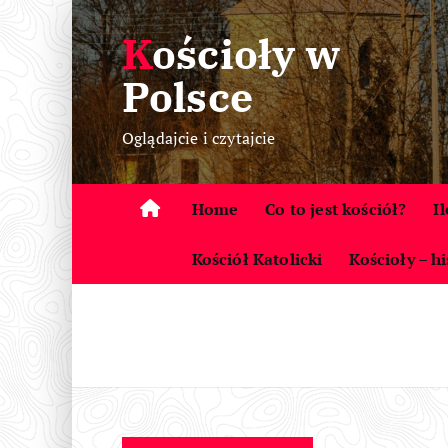
S
Kościoły w
k
i
Polsce
p
t
Oglądajcie i czytajcie
o
c
o
Home
Co to jest kościół?
I
n
t
Kościół Katolicki
Kościoły – hi
e
n
t