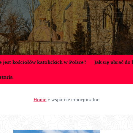
le jest kościołów katolickich w Polsce?
Jak się ubrać do
storia
Home
»
wsparcie emocjonalne