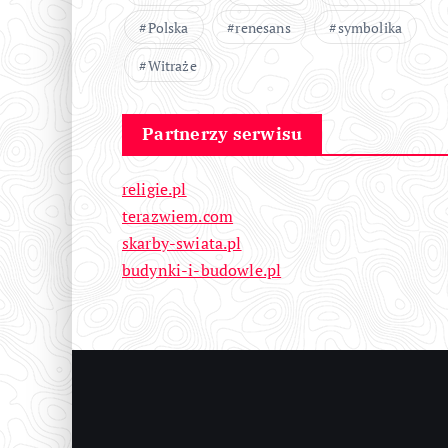
Polska
renesans
symbolika
Witraże
Partnerzy serwisu
religie.pl
terazwiem.com
skarby-swiata.pl
budynki-i-budowle.pl