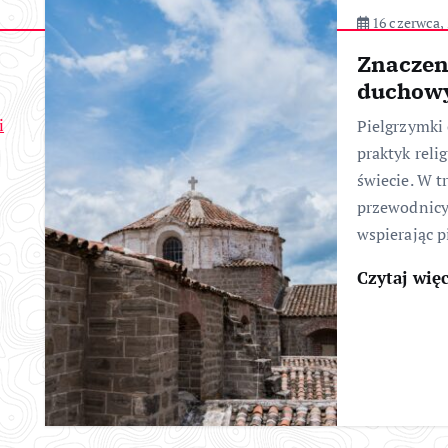
16 czerwca,
Znaczen
duchowy
i
Pielgrzymki
praktyk reli
świecie. W t
przewodnicy
wspierając 
Czytaj wię