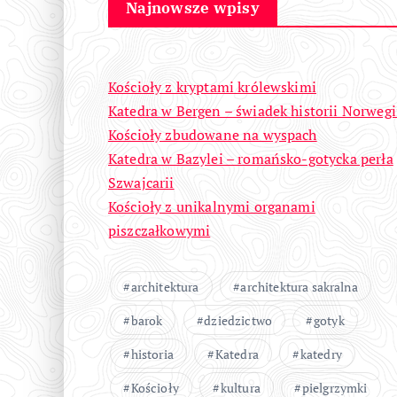
Najnowsze wpisy
Kościoły z kryptami królewskimi
Katedra w Bergen – świadek historii Norwegi
Kościoły zbudowane na wyspach
Katedra w Bazylei – romańsko-gotycka perła
Szwajcarii
Kościoły z unikalnymi organami
piszczałkowymi
architektura
architektura sakralna
barok
dziedzictwo
gotyk
historia
Katedra
katedry
Kościoły
kultura
pielgrzymki