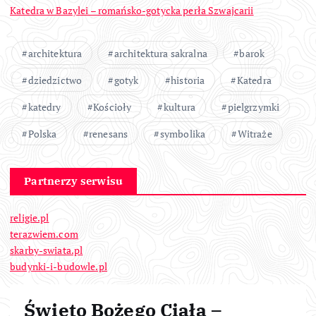
Katedra w Bazylei – romańsko-gotycka perła Szwajcarii
architektura
architektura sakralna
barok
dziedzictwo
gotyk
historia
Katedra
katedry
Kościoły
kultura
pielgrzymki
Polska
renesans
symbolika
Witraże
Partnerzy serwisu
religie.pl
terazwiem.com
skarby-swiata.pl
budynki-i-budowle.pl
Święto Bożego Ciała –