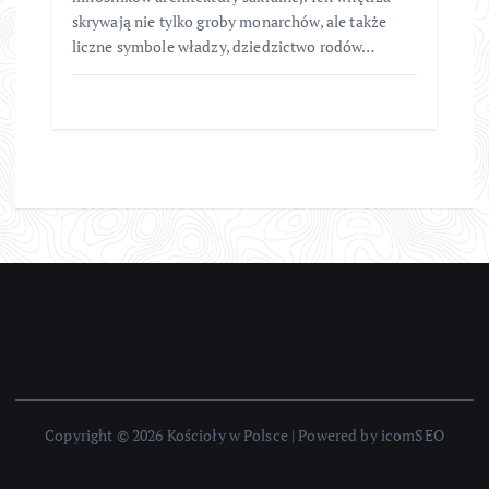
skrywają nie tylko groby monarchów, ale także
liczne symbole władzy, dziedzictwo rodów…
Copyright © 2026 Kościoły w Polsce | Powered by icomSEO