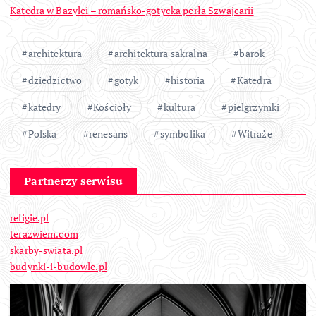
Katedra w Bazylei – romańsko-gotycka perła Szwajcarii
architektura
architektura sakralna
barok
dziedzictwo
gotyk
historia
Katedra
katedry
Kościoły
kultura
pielgrzymki
Polska
renesans
symbolika
Witraże
Partnerzy serwisu
religie.pl
terazwiem.com
skarby-swiata.pl
budynki-i-budowle.pl