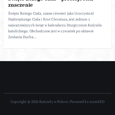
znaczenie
Święto Bożego Ciała, znane również jako Uroczystość
Najświętszego Ciała i Krwi Chrystusa, jest jednym z
najważniejszych świąt w kalendarzu liturgicznym Kościoła
katolickiego. Obchodzone jest w czwartek po oktawie
Zesłania Ducha…
Copyright © 2026 Kościoły w Polsce | Powered by icomSEO