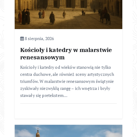
8 sierpnia, 2026
Kościoły i katedry w malarstwie
renesansowym
Kościoły i katedry od wieków stanowią nie tylko
centra duchowe, ale również sceny artystycznych
triumfów. W malarstwie renesansowym świątynie
zyskiwały niezwykłą rangę – ich wnętrza i bryły
stawały się pretekstem…