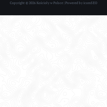
Copyright © 2026 Kościoły w Polsce | Powered by icomSEO