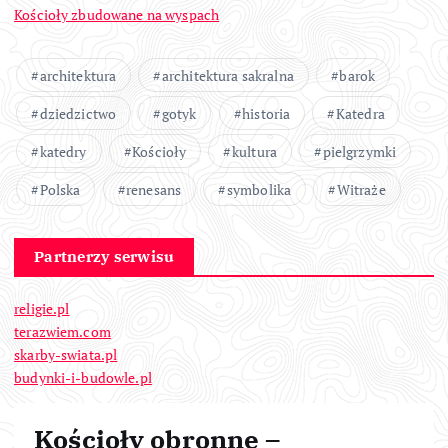
Kościoły zbudowane na wyspach
architektura
architektura sakralna
barok
dziedzictwo
gotyk
historia
Katedra
katedry
Kościoły
kultura
pielgrzymki
Polska
renesans
symbolika
Witraże
Partnerzy serwisu
religie.pl
terazwiem.com
skarby-swiata.pl
budynki-i-budowle.pl
Kościoły obronne –