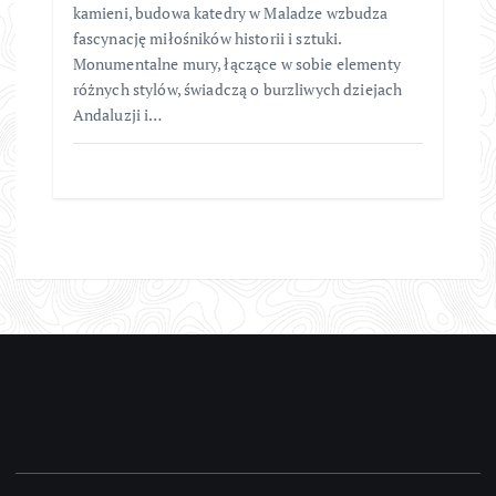
kamieni, budowa katedry w Maladze wzbudza
fascynację miłośników historii i sztuki.
Monumentalne mury, łączące w sobie elementy
różnych stylów, świadczą o burzliwych dziejach
Andaluzji i…