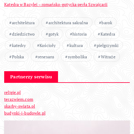
Katedra w Bazylei – romańsko-gotycka perła Szwajcarii
architektura
architektura sakralna
barok
dziedzictwo
gotyk
historia
Katedra
katedry
Kościoły
kultura
pielgrzymki
Polska
renesans
symbolika
Witraże
Partnerzy serwisu
religie.pl
terazwiem.com
skarby-swiata.pl
budynki-i-budowle.pl