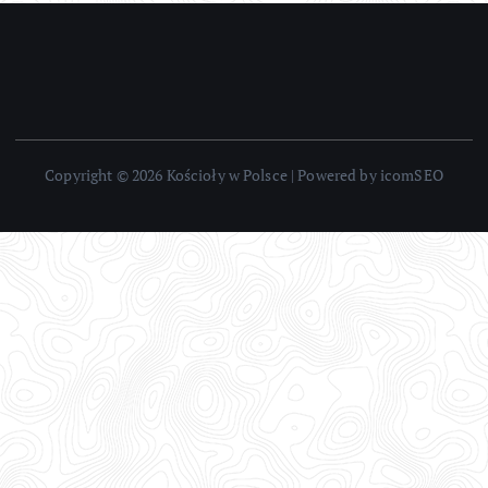
Copyright © 2026 Kościoły w Polsce | Powered by icomSEO