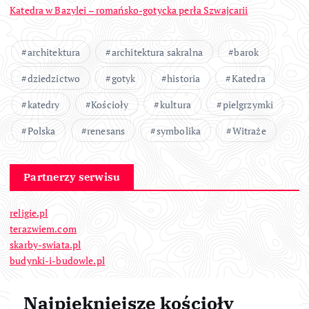
Katedra w Bazylei – romańsko-gotycka perła Szwajcarii
architektura
architektura sakralna
barok
dziedzictwo
gotyk
historia
Katedra
katedry
Kościoły
kultura
pielgrzymki
Polska
renesans
symbolika
Witraże
Partnerzy serwisu
religie.pl
terazwiem.com
skarby-swiata.pl
budynki-i-budowle.pl
Najpiękniejsze kościoły