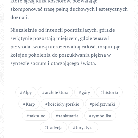
które łączą kilka kościołów, pozwalając
skomponować trasę pełną duchowych i estetycznych
doznań.
Niezależnie od intencji podróżujących, górskie
świątynie pozostają miejscem, gdzie
wiara
i
przyroda tworzą nierozerwalną całość, inspirując
kolejne pokolenia do poszukiwania piękna w
syntezie sacrum i otaczającego świata.
Alpy
architektura
góry
historia
Karp
kościoły górskie
pielgrzymki
sakralne
sanktuaria
symbolika
tradycja
turystyka