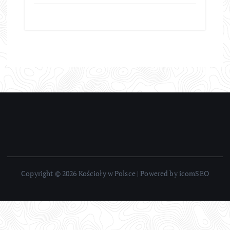
Copyright © 2026 Kościoły w Polsce | Powered by icomSEO