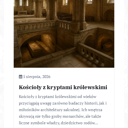
5 sierpnia, 2026
Kościoły z kryptami królewskimi
Kościoły z kryptami królewskimi od wieków
przyciągają uwagę zarówno badaczy historii, jak i
miłośników architektury sakralnej. Ich wnętrza
skrywają nie tylko groby monarchów, ale także
liczne symbole władzy, dziedzictwo rodów…