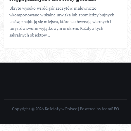
Ukryte wysoko wśród gór szczytów, malowniczo
wkomponowane w skalne urwiska lub spomiędzy bujnych
lasów, znajdują się miejsca, które zachwycają wiernych i
turystów swoim wyjątkowym urokiem. Każdy z tych
sakralnych obiektów…
Copyright © 2026 Kościoły w Polsce | Powered by icomSEO