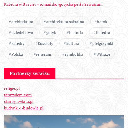
Katedra w Bazylei – romańsko-gotycka perła Szwajcarii
architektura
architektura sakralna
barok
dziedzictwo
gotyk
historia
Katedra
katedry
Kościoły
kultura
pielgrzymki
Polska
renesans
symbolika
Witraże
Partnerzy serwisu
religie.pl
terazwiem.com
skarby-swiata.pl
budynki-i-budowle.pl